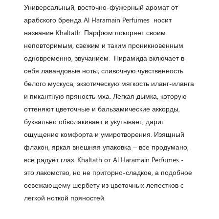
Универсальный, восточно-фужерный аромат от
арабского бренда Al Haramain Perfumes носит
название Khaltath. Парфюм покоряет своим
неповторимым, свежим и таким проникновенным
одновременно, звучанием. Пирамида включает в
себя лавандовые ноты, сливочную чувственность
белого мускуса, экзотическую мягкость иланг-иланга
и пикантную пряность мха. Легкая дымка, которую
оттеняют цветочные и бальзамические аккорды,
буквально обволакивает и укутывает, дарит
ощущение комфорта и умиротворения. Изящный
флакон, яркая внешняя упаковка – все продумано,
все радует глаз. Khaltath от Al Haramain Perfumes -
это лакомство, но не приторно-сладкое, а подобное
освежающему шербету из цветочных лепестков с
легкой ноткой пряностей.