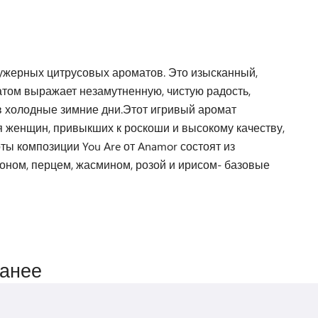
фужерных цитрусовых ароматов. Это изысканный,
том выражает незамутненную, чистую радость,
в холодные зимние дни.Этот игривый аромат
ля женщин, привыкших к роскоши и высокому качеству,
ты композиции You Are от Anamor состоят из
оном, перцем, жасмином, розой и ирисом- базовые
ранее