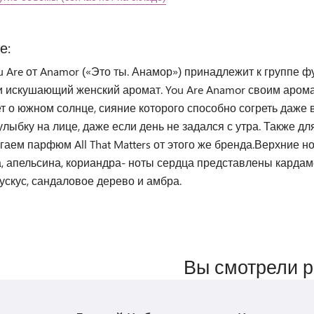
е:
u Are от Anamor («Это ты. Анамор») принадлежит к группе 
и искушающий женский аромат. You Are Anamor своим арома
т о южном солнце, сияние которого способно согреть даже 
лыбку на лице, даже если день не задался с утра. Также д
аем парфюм All That Matters от этого же бренда.Верхние но
, апельсина, кориандра- ноты сердца представлены кардам
ускус, сандаловое дерево и амбра.
Вы смотрели 