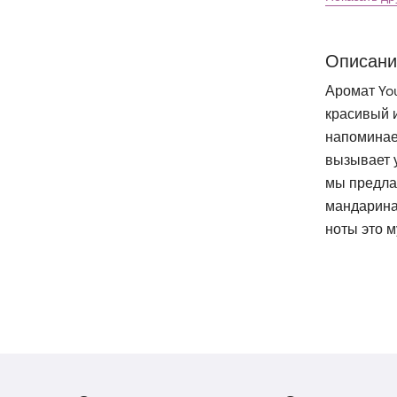
Описани
Аромат Yo
красивый 
напоминае
вызывает у
мы предлаг
мандарина
ноты это м