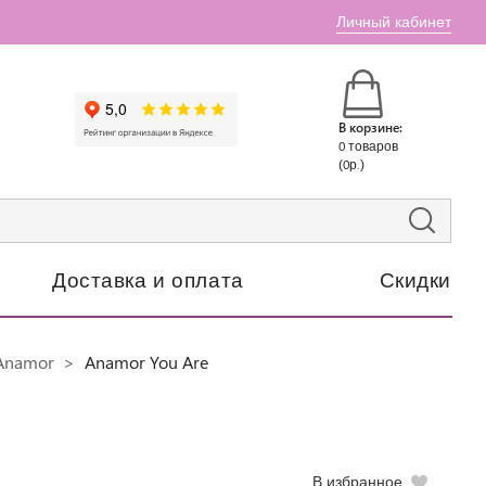
Личный кабинет
В корзине:
0 товаров
(0р.)
Доставка и оплата
Скидки
Anamor
Anamor You Are
В избранное