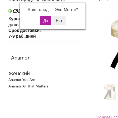
Ваш город —
Эль-Монте
?
Курьер СДЭК
до квартиры или офиса
Срок доставки:
7-9 раб. дней
Anamor
Женский
Anamor You Are
Anamor All That Matters
Показать др