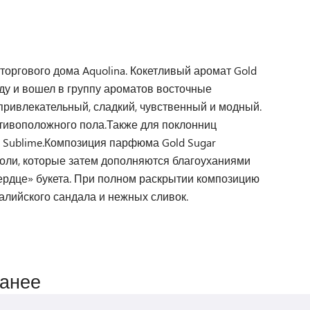
торгового дома Aquolina. Кокетливый аромат Gold
оду и вошел в группу ароматов восточные
привлекательный, сладкий, чувственный и модный.
тивоположного пола.Также для поклонниц
 Sublime.Композиция парфюма Gold Sugar
оли, которые затем дополняются благоуханиями
сердце» букета. При полном раскрытии композицию
алийского сандала и нежных сливок.
ранее