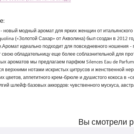
е:
 - новый модный аромат для ярких женщин от итальянского 
quolina («Золотой Сахар» от Акволина) был создан в 2012 г
е.Аромат идеально подходит для повседневного ношения - 
т свою обладательницу еще более соблазнительной для про
ых ароматов мы предлагаем парфюм Silences Eau de Parfum
ся верхними нотами искристых цитрусов и женственной нер
их цветов, аппетитного крем-брюле и душистого кокоса в «
лгий шлейф базовых аккордов: чувственного мускуса, австр
Вы смотрели 