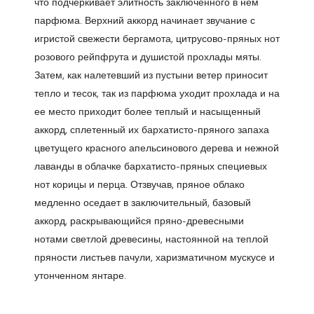
что подчеркивает элитность заключенного в нем
парфюма. Верхний аккорд начинает звучание с
игристой свежести бергамота, цитрусово-пряных нот
розового рейпфрута и душистой прохлады мяты.
Затем, как налетевший из пустыни ветер приносит
тепло и тесок, так из парфюма уходит прохлада и на
ее место приходит более теплый и насыщенный
аккорд, сплетенный их бархатисто-пряного запаха
цветущего красного апельсинового дерева и нежной
лаванды в облачке бархатисто-пряных специевых
нот корицы и перца. Отзвучав, пряное облако
медленно оседает в заключительный, базовый
аккорд, раскрывающийся пряно-древесными
нотами светлой древесины, настоянной на теплой
пряности листьев пачули, харизматичном мускусе и
утонченном янтаре.