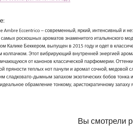
е:
ve Ambre Eccentrico – современный, яркий, интенсивный и
 самых роскошных ароматов знаменитого итальянского модн
м Калике Беккером, выпущен в 2015 году и одет в классич
м колпачком. Этот вибрирующий внутренней энергией арома
тличающуюся от канонов классической парфюмерии. Оттенки
ой пряности теплых нот пачули и аромат сочной, медовой с
м сладковато-дымным запахом экзотических бобов тонка 
идеальное обрамление тонкому, аристократичному запаху я
Вы смотрели 