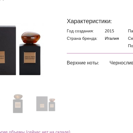
Характеристики:
Год создания:
2015
П
Страна бренда:
Италия
Се
По
Верхние ноты:
Чернослив
угие объемы (сейчас нет на складе)