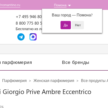
@romantino.ru
Помона
Ваш город —
Помона
?
Пн-Пт: 10:00-18:00
+7 495 946 80 07
8 800 775 80 51
Бесплатно из любого региона России
я парфюмерия
Все бренды
Парфюмерия
Женская парфюмерия
Все продукты 
 Giorgio Prive Ambre Eccentrico
576