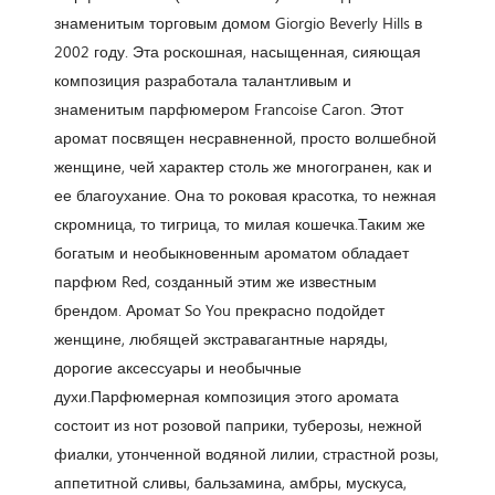
знаменитым торговым домом Giorgio Beverly Hills в
2002 году. Эта роскошная, насыщенная, сияющая
композиция разработала талантливым и
знаменитым парфюмером Francoise Caron. Этот
аромат посвящен несравненной, просто волшебной
женщине, чей характер столь же многогранен, как и
ее благоухание. Она то роковая красотка, то нежная
скромница, то тигрица, то милая кошечка.Таким же
богатым и необыкновенным ароматом обладает
парфюм Red, созданный этим же известным
брендом. Аромат So You прекрасно подойдет
женщине, любящей экстравагантные наряды,
дорогие аксессуары и необычные
духи.Парфюмерная композиция этого аромата
состоит из нот розовой паприки, туберозы, нежной
фиалки, утонченной водяной лилии, страстной розы,
аппетитной сливы, бальзамина, амбры, мускуса,