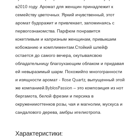
в2010 году. Аромат для женщин принадлежит к
семейству цветочных. Яркий ичувственный, этот
аромат будоражит и привлекает, запоминаясь с
первогознакомства. Парфюм понравится
кокетливым и капризным женщинам, привыкшим
кобожанию и комплиментам.Стойкий шлейф
остается до самого вечера, окутываясвою
обладательницу благоухающим облаком и придавая
ей невыразимый шарм. Похожийпо многогранности
и изящности аромат - Rose Quartz, выпущенный этой
же компанией.ByblosPassion – это композиция из нот
бергамота, белой фрезии и персика в
окруженииоттенков розы, чая и магнолии, мускуса и
сандалового дерева, амбры игелиотропа.
Характеристики: