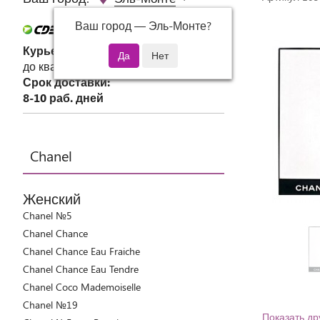
Ваш город —
Эль-Монте
?
Курьер СДЭК
до квартиры или офиса
Срок доставки:
8-10 раб. дней
Chanel
Женский
Chanel №5
Chanel Chance
Chanel Chance Eau Fraiche
Chanel Chance Eau Tendre
Chanel Coco Mademoiselle
Chanel №19
Показать др