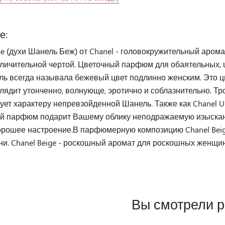
е:
ge (духи Шанель Беж) от Chanel - головокружительный арома
тличительной чертой. Цветочный парфюм для обаятельных, ш
ль всегда называла бежевый цвет подлинно женским. Это ц
лядит утонченно, волнующе, эротично и соблазнительно. Тр
ует характеру непревзойденной Шанель. Также как Chanel Une
й парфюм подарит Вашему облику неподражаемую изысканн
хорошее настроение.В парфюмерную композицию Chanel Bei
и. Chanel Beige - роскошный аромат для роскошных женщи
Вы смотрели 