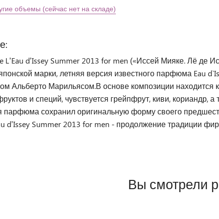
угие объемы (сейчас нет на складе)
е:
ke L’Eau d’Issey Summer 2013 for men («Иссей Мияке. Лё де 
японской марки, летняя версия известного парфюма Eau d`
м Альберто Марильясом.В основе композиции находится ки
руктов и специй, чувствуется грейпфрут, киви, кориандр, 
я парфюма сохранил оригинальную форму своего предшеств
au d’Issey Summer 2013 for men - продолжение традиции фи
Вы смотрели 