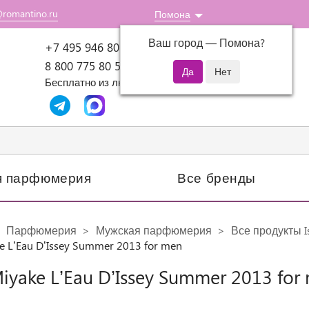
@romantino.ru
Помона
Ваш город —
Помона
?
Пн-Пт: 10:00-18:00
+7 495 946 80 07
8 800 775 80 51
Бесплатно из любого региона России
я парфюмерия
Все бренды
Парфюмерия
Мужская парфюмерия
Все продукты I
ke L’Eau D’Issey Summer 2013 for men
Miyake L’Eau D’Issey Summer 2013 for