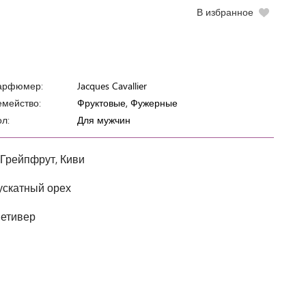
В избранное
арфюмер:
Jacques Cavallier
мейство:
Фруктовые, Фужерные
л:
Для мужчин
 Грейпфрут, Киви
ускатный орех
Ветивер