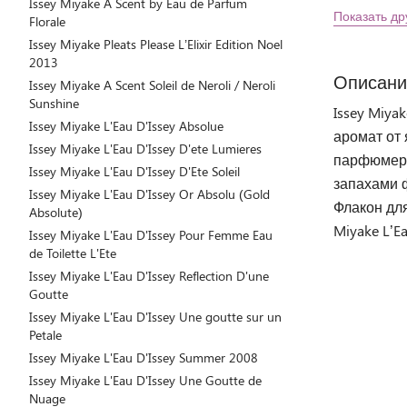
Issey Miyake A Scent by Eau de Parfum
Показать др
Florale
Issey Miyake Pleats Please L’Elixir Edition Noel
2013
Описани
Issey Miyake A Scent Soleil de Neroli / Neroli
Sunshine
Issey Miya
Issey Miyake L'Eau D'Issey Absolue
аромат от 
Issey Miyake L'Eau D'Issey D'ete Lumieres
парфюмеро
Issey Miyake L'Eau D'Issey D'Ete Soleil
запахами ф
Issey Miyake L'Eau D'Issey Or Absolu (Gold
Флакон дл
Absolute)
Miyake L’E
Issey Miyake L'Eau D'Issey Pour Femme Eau
de Toilette L'Ete
Issey Miyake L'Eau D'Issey Reflection D'une
Goutte
Issey Miyake L'Eau D'Issey Une goutte sur un
Petale
Issey Miyake L'Eau D'Issey Summer 2008
Issey Miyake L'Eau D'Issey Une Goutte de
Nuage