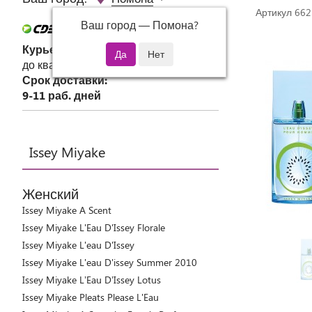
Артикул 662
Ваш город —
Помона
?
Курьер СДЭК
до квартиры или офиса
Срок доставки:
9-11 раб. дней
Issey Miyake
Женский
Issey Miyake A Scent
Issey Miyake L'Eau D'Issey Florale
Issey Miyake L'eau D'Issey
Issey Miyake L'eau D'issey Summer 2010
Issey Miyake L’Eau D’Issey Lotus
Issey Miyake Pleats Please L'Eau