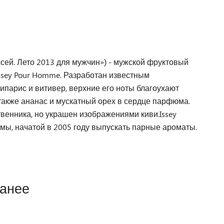
Иссей. Лето 2013 для мужчин») - мужской фруктовый
Issey Pour Homme. Разработан известным
парис и витивер, верхние его ноты благоухают
а также ананас и мускатный орех в сердце парфюма.
енника, но украшен изображениями киви.Issey
рмы, начатой в 2005 году выпускать парные ароматы.
ранее