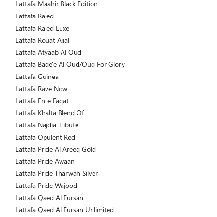
Lattafa Maahir Black Edition
Lattafa Ra'ed
Lattafa Ra'ed Luxe
Lattafa Rouat Ajial
Lattafa Atyaab Al Oud
Lattafa Bade'e Al Oud/Oud For Glory
Lattafa Guinea
Lattafa Rave Now
Lattafa Ente Faqat
Lattafa Khalta Blend Of
Lattafa Najdia Tribute
Lattafa Opulent Red
Lattafa Pride Al Areeq Gold
Lattafa Pride Awaan
Lattafa Pride Tharwah Silver
Lattafa Pride Wajood
Lattafa Qaed Al Fursan
Lattafa Qaed Al Fursan Unlimited