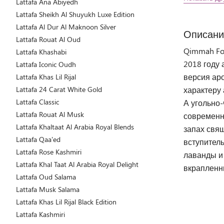
Lattafa Ana Abiyedh
Lattafa Sheikh Al Shuyukh Luxe Edition
Lattafa Al Dur Al Maknoon Silver
Описани
Lattafa Rouat Al Oud
Qimmah Fo
Lattafa Khashabi
2018 году
Lattafa Iconic Oudh
версия аро
Lattafa Khas Lil Rijal
Lattafa 24 Carat White Gold
характеру
Lattafa Classic
А угольно
Lattafa Rouat Al Musk
современн
Lattafa Khaltaat Al Arabia Royal Blends
запах свя
Lattafa Qaa'ed
вступител
Lattafa Rose Kashmiri
лаванды и 
Lattafa Khal Taat Al Arabia Royal Delight
вкрапленн
Lattafa Oud Salama
Lattafa Musk Salama
Lattafa Khas Lil Rijal Black Edition
Lattafa Kashmiri