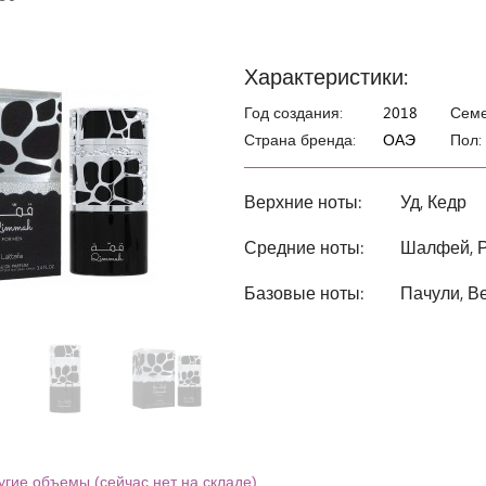
Характеристики:
Год создания:
2018
Семе
Страна бренда:
ОАЭ
Пол:
Верхние ноты:
Уд, Кедр
Средние ноты:
Шалфей, Р
Базовые ноты:
Пачули, В
угие объемы (сейчас нет на складе)