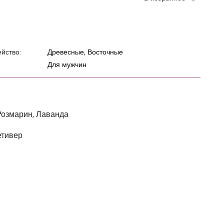
йство:
Древесные, Восточные
Для мужчин
озмарин, Лаванда
етивер