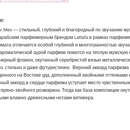
е:
r Men — стильный, глубокий и благородный по звучанию м
 арабским парфюмерным брендом Lattafa в рамках парфюмер
мата отличается особой глубиной и многогранностью звуча
 ароматической аурой парфюм ложится на теплую мужскую ко
-черный флакон, окутанный серебристой вязью металлическ
о, стильно и даже футуристично. Верхний аккорд парфюма
щенного на Востоке уда, дополненный хвойными оттенками
ьный аккорд в сердце парфюма уступает место чувственны
пряно-хвойного розмарина. Тогда как база композиции оку
ыми влажно-древесными нотами ветивера.