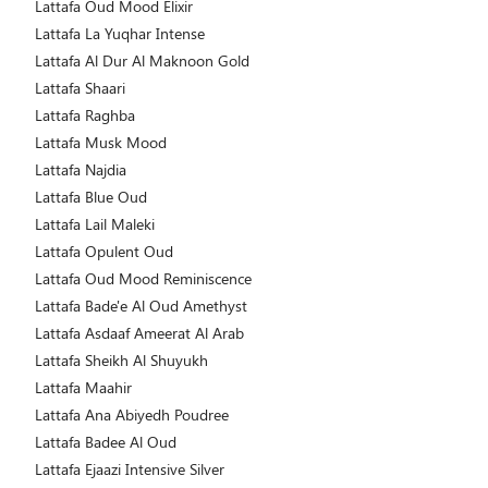
Lattafa Oud Mood Elixir
Lattafa La Yuqhar Intense
Lattafa Al Dur Al Maknoon Gold
Lattafa Shaari
Lattafa Raghba
Lattafa Musk Mood
Lattafa Najdia
Lattafa Blue Oud
Lattafa Lail Maleki
Lattafa Opulent Oud
Lattafa Oud Mood Reminiscence
Lattafa Bade'e Al Oud Amethyst
Lattafa Asdaaf Ameerat Al Arab
Lattafa Sheikh Al Shuyukh
Lattafa Maahir
Lattafa Ana Abiyedh Poudree
Lattafa Badee Al Oud
Lattafa Ejaazi Intensive Silver