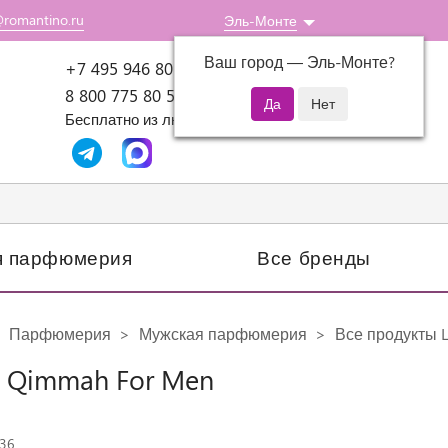
@romantino.ru
Эль-Монте
Ваш город —
Эль-Монте
?
Пн-Пт: 10:00-18:00
+7 495 946 80 07
8 800 775 80 51
Бесплатно из любого региона России
я парфюмерия
Все бренды
Парфюмерия
Мужская парфюмерия
Все продукты L
a Qimmah For Men
936