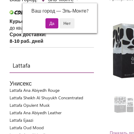
Ваш город —
Эль-Монте
?
Курьер СДЭК
до квартиры или офиса
Срок доставки:
8-10 раб. дней
Lattafa
Унисекс
Lattafa Ana Abiyedh Rouge
Lattafa Sheikh Al Shuyukh Concentrated
Lattafa Opulent Musk
Lattafa Ana Abiyedh Leather
Lattafa Ejaazi
Lattafa Oud Mood
Показать др