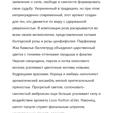
заявление о силе, свободе и смелости формировать
свою судьбу. Укорененный в традициях, но при этом
непринужденно современный, этот аромат создан
для тех, кто движется по миру с сдержанной
уверенностью. В композиции роза раскрывается во
всем своем великолепии, представленная нотами
болгарской розы и розы ценфифолия. Парфюмер
Жак Кавалье-Беллетруд объединил царственный
цветок с тонкими оттенками ландыша и фиалки.
Черная смородина, персик и нотка кокосового
молока усиливают цветочные мотивы новыми,
бодрящими красками. Корица и имбирь наполняют
ароматический ансамбль мягкой притягательной
пряностью. Прогретый светом, солоновато-
смолистый амброксан еще больше усиливает силу и
воздействие аромата Louis Vuitton eLVes. Наконец,
шепот пачули служит финальным штрихом,