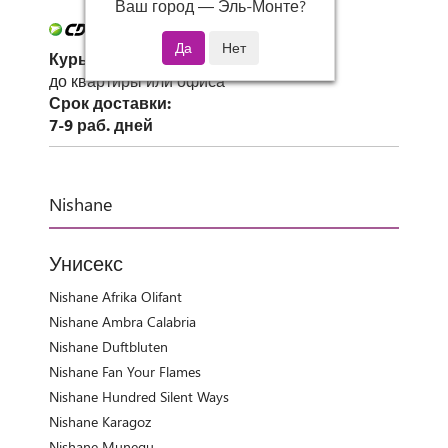
Ваш город —
Эль-Монте
?
Курьер СДЭК
до квартиры или офиса
Срок доставки:
7-9 раб. дней
Nishane
Унисекс
Nishane Afrika Olifant
Nishane Ambra Calabria
Nishane Duftbluten
Nishane Fan Your Flames
Nishane Hundred Silent Ways
Nishane Karagoz
Nishane Munegu