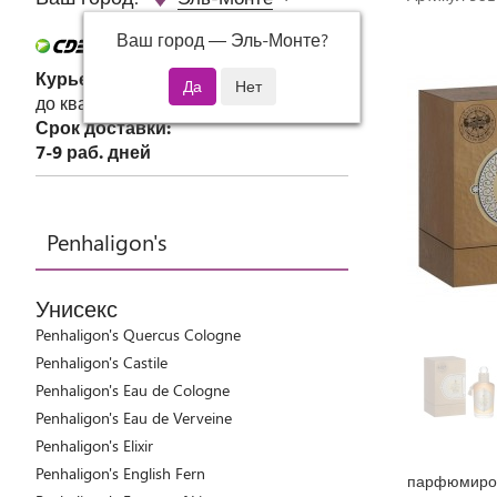
Ваш город —
Эль-Монте
?
Курьер СДЭК
до квартиры или офиса
Срок доставки:
7-9 раб. дней
Penhaligon's
Унисекс
Penhaligon's Quercus Cologne
Penhaligon's Castile
Penhaligon's Eau de Cologne
Penhaligon's Eau de Verveine
Penhaligon's Elixir
Penhaligon's English Fern
парфюмиров