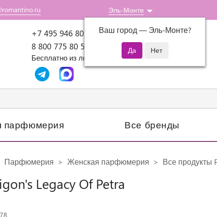
@romantino.ru
Эль-Монте
Ваш город —
Эль-Монте
?
Пн-Пт: 10:00-18:00
+7 495 946 80 07
8 800 775 80 51
Бесплатно из любого региона России
я парфюмерия
Все бренды
Парфюмерия
Женская парфюмерия
Все продукты P
igon's Legacy Of Petra
178