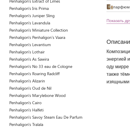
Penhaligon's Extract of Limes
парфюми
Penhaligon's Iris Prima
Penhaligon's Juniper Sling
Показать др
Penhaligon's Lavandula
Penhaligon's Miniature Collection
Penhaligon's Penhaligon’s Vaara
Описани
Penhaligon's Levantium
Композиция
Penhaligon's Lothair
энергией 
Penhaligon's As Sawira
оду мирре
Penhaligon's No 33 eau de Cologne
Penhaligon's Roaring Radcliff
также тём
Penhaligon's Alizarin
изящными 
Penhaligon's Oud de Nil
Penhaligon's Marylebone Wood
Penhaligon's Cairo
Penhaligon's Halfeti
Penhaligon's Savoy Steam Eau De Parfum
Penhaligon's Tralala