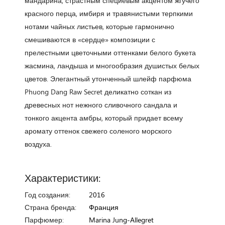
мандарина, страстным специевым акцентом жгучего
красного перца, имбиря и травянистыми терпкими
нотами чайных листьев, которые гармонично
смешиваются в «сердце» композиции с
прелестными цветочными оттенками белого букета
жасмина, ландыша и многообразия душистых белых
цветов. Элегантный утонченный шлейф парфюма
Phuong Dang Raw Secret деликатно соткан из
древесных нот нежного сливочного сандала и
тонкого акцента амбры, который придает всему
аромату оттенок свежего соленого морского
воздуха.
Характеристики:
Год создания:
2016
Страна бренда:
Франция
Парфюмер:
Marina Jung-Allegret