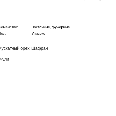
Семейство:
Восточные, фужерные
Пол:
Унисекс
Мускатный орех, Шафран
ачули