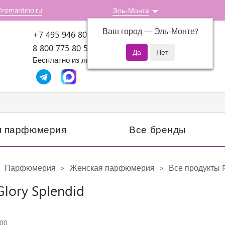
@romantino.ru
Эль-Монте
Ваш город —
Эль-Монте
?
Пн-Пт: 10:00-18:00
+7 495 946 80 07
8 800 775 80 51
Бесплатно из любого региона России
я парфюмерия
Все бренды
Парфюмерия
Женская парфюмерия
Все продукты R
Glory Splendid
300