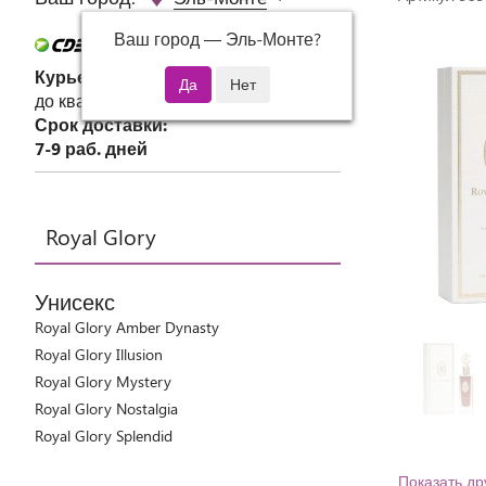
Ваш город —
Эль-Монте
?
Курьер СДЭК
до квартиры или офиса
Срок доставки:
7-9 раб. дней
Royal Glory
Унисекс
Royal Glory Amber Dynasty
Royal Glory Illusion
Royal Glory Mystery
Royal Glory Nostalgia
Royal Glory Splendid
Показать др