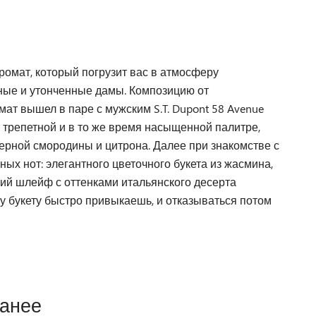
аромат, который погрузит вас в атмосферу
ьные и утонченные дамы. Композицию от
т вышел в паре с мужским S.T. Dupont 58 Avenue
трепетной и в то же время насыщенной палитре,
рной смородины и цитрона. Далее при знакомстве с
х нот: элегантного цветочного букета из жасмина,
ий шлейф с оттенками итальянского десерта
му букету быстро привыкаешь, и отказываться потом
ранее