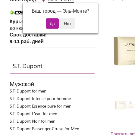
Ваш город —
Эль-Монте
?
Курьер СДЭК
до квартиры или офиса
Срок доставки:
9-11 раб. дней
S.T. Dupont
Мужской
S.T. Dupont for men
S.T. Dupont Intense pour homme
S.T. Dupont Essence pure for men
S.T. Dupont L'eau for men
S.T. Dupont Noir for men
S.T. Dupont Passenger Cruise for Men
Показать др