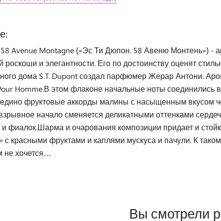
е:
t 58 Avenue Montagne («Эс Ти Дюпон. 58 Авеню Монтень») - 
 роскоши и элегантности. Его по достоинству оценят стил
ого дома S.T. Dupont создал парфюмер Жерар Антони. Арома
Pour Homme.В этом флаконе начальные ноты соединились в 
едино фруктовые аккорды малины с насыщенным вкусом че
взрывное начало сменяется деликатными оттенками сердечны
 и фиалок.Шарма и очарования композиции придает и стойк
 с красными фруктами и каплями мускуса и пачули. К тако
м не хочется…
Вы смотрели 