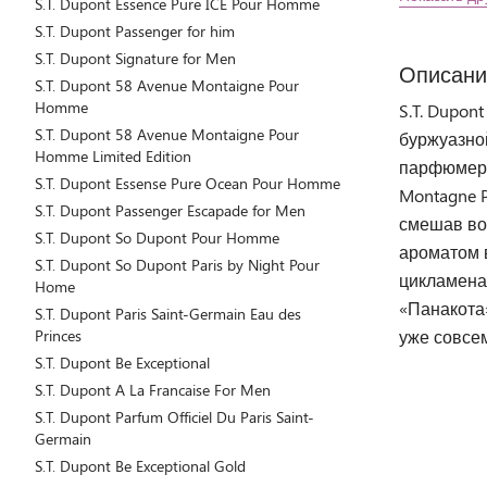
S.T. Dupont Essence Pure ICE Pour Homme
S.T. Dupont Passenger for him
S.T. Dupont Signature for Men
Описани
S.T. Dupont 58 Avenue Montaigne Pour
Homme
S.T. Dupon
S.T. Dupont 58 Avenue Montaigne Pour
буржуазной
Homme Limited Edition
парфюмерн
S.T. Dupont Essense Pure Ocean Pour Homme
Montagne 
S.T. Dupont Passenger Escapade for Men
смешав во
S.T. Dupont So Dupont Pour Homme
ароматом 
S.T. Dupont So Dupont Paris by Night Pour
цикламена
Home
«Панакота»
S.T. Dupont Paris Saint-Germain Eau des
Princes
уже совсе
S.T. Dupont Be Exceptional
S.T. Dupont A La Francaise For Men
S.T. Dupont Parfum Officiel Du Paris Saint-
Germain
S.T. Dupont Be Exceptional Gold