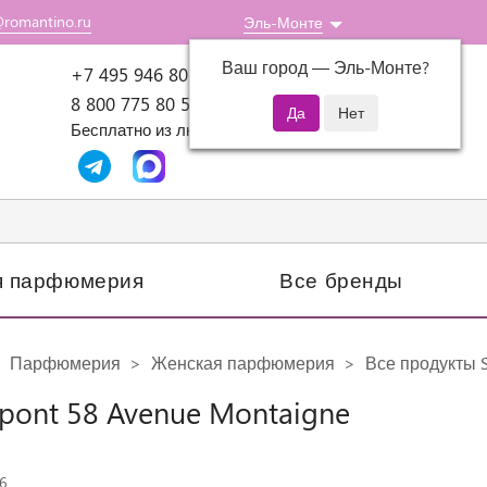
@romantino.ru
Эль-Монте
Ваш город —
Эль-Монте
?
Пн-Пт: 10:00-18:00
+7 495 946 80 07
8 800 775 80 51
Бесплатно из любого региона России
я парфюмерия
Все бренды
Парфюмерия
Женская парфюмерия
Все продукты S
upont 58 Avenue Montaigne
6