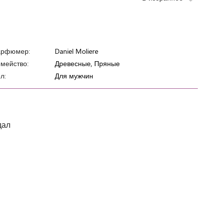
арфюмер:
Daniel Moliere
мейство:
Древесные, Пряные
л:
Для мужчин
дал