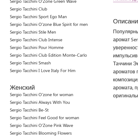
Sergio Tacchini O'Zone Green Wave
Sergio Tacchini Club
Sergio Tacchini Sport Ego Man
Описани
Sergio Tacchini O'zone Blue Spirit for men
Популярный
Sergio Tacchini Stile Men
аромат Ser
Sergio Tacchini Club Intense
уверенност
Sergio Tacchini Pour Homme
Sergio Tacchini Club Edition Monte-Carlo
импульсив
Sergio Tacchini Smash
Таччини Эк
Sergio Tacchini I Love Italy For Him
ароматов 
композиция
Женский
аромата, п
Sergio Tacchini O'zone for woman
оригиналь
Sergio Tacchini Always With You
Sergio Tacchini Be-St
Sergio Tacchini Feel Good for woman
Sergio Tacchini O'Zone Pink Wave
Sergio Tacchini Blooming Flowers