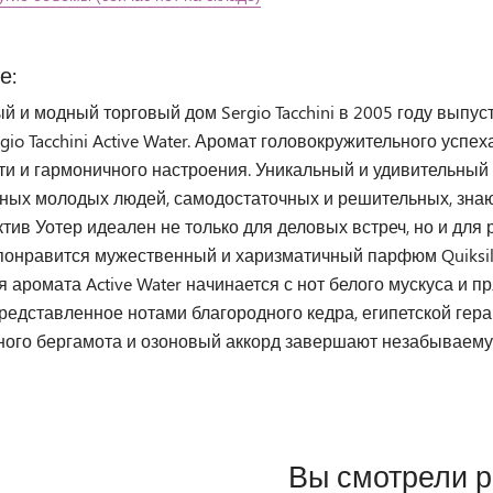
е:
 и модный торговый дом Sergio Tacchini в 2005 году выпу
gio Tacchini Active Water. Аромат головокружительного успе
и и гармоничного настроения. Уникальный и удивительный Se
ных молодых людей, самодостаточных и решительных, зна
тив Уотер идеален не только для деловых встреч, но и дл
понравится мужественный и харизматичный парфюм Quiksil
 аромата Active Water начинается с нот белого мускуса и 
редставленное нотами благородного кедра, египетской гер
ного бергамота и озоновый аккорд завершают незабываем
Вы смотрели 