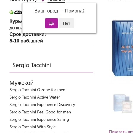
Ваш город —
Помона
?
Курьер СДЭК
до квартиры или офиса
Срок доставки:
8-10 раб. дней
Sergio Tacchini
Мужской
Sergio Tacchini O'zone for men
Sergio Tacchini Active Water
Sergio Tacchini Experience Discovery
Sergio Tacchini Feel Good for men
Sergio Tacchini Experience Sailing
Sergio Tacchini With Style
Показать др