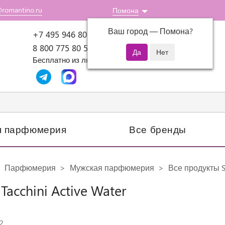
@romantino.ru
Помона
Ваш город —
Помона
?
Пн-Пт: 10:00-18:00
+7 495 946 80 07
8 800 775 80 51
Бесплатно из любого региона России
я парфюмерия
Все бренды
Парфюмерия
Мужская парфюмерия
Все продукты Se
 Tacchini Active Water
2