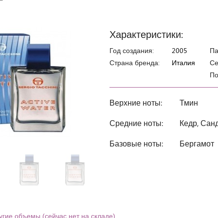
Характеристики:
Год создания:
2005
П
Страна бренда:
Италия
Се
По
Верхние ноты:
Тмин
Средние ноты:
Кедр, Сан
Базовые ноты:
Бергамот
угие объемы (сейчас нет на складе)