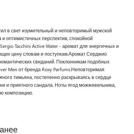
стил в свет изумительный и неповторимый мужской
ха и оптимистичных перспектив, спокойной
rgio Tacchini Active Water - аромат для энергичных и
ющих цену словам и поступкам.Аромат Серджио
я романтических свиданий. Поклонникам подобных
ver Men от бренда Roxy Parfums.Неповторимая
пряного тимьяна, постепенно раскрываясь в сердце
ани и приятного сандала. Ноты ягод можжевельника,
ую композицию.
ранее