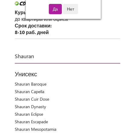
Курьер СДЭК
до квартиры или офиса
Срок доставки:
8-10 раб. дней
Shauran
Унисекс
Shauran Baroque
Shauran Capella
Shauran Cuir Dose
Shauran Dynasty
Shauran Eclipse
Shauran Escapade
Shauran Mesopotamia