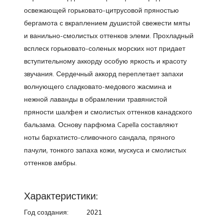
освежающей горьковато-цитрусовой пряностью
бергамота с вкраплением душистой свежести мяты
и ванильно-смолистых оттенков элеми. Прохладный
всплеск горьковато-соленых морских нот придает
вступительному аккорду особую яркость и красоту
звучания. Сердечный аккорд переплетает запахи
волнующего сладковато-медового жасмина и
нежной лаванды в обрамлении травянистой
пряности шалфея и смолистых оттенков канадского
бальзама. Основу парфюма Capella составляют
ноты бархатисто-сливочного сандала, пряного
пачули, тонкого запаха кожи, мускуса и смолистых
оттенков амбры.
Характеристики:
Год создания:
2021