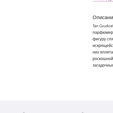
Описани
Tan Giudi
парфюмерн
фигуру сп
искрящейс
них вплет
роскошной
загадочны