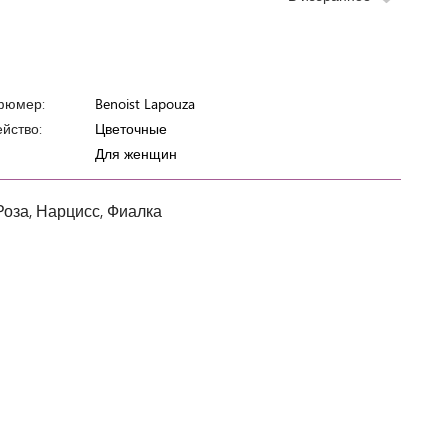
фюмер:
Benoist Lapouza
йство:
Цветочные
Для женщин
Роза, Нарцисс, Фиалка