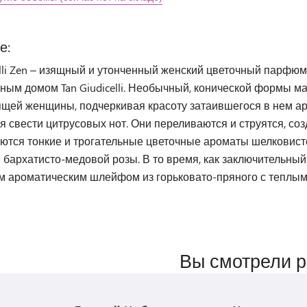
е:
celli Zen – изящный и утонченный женский цветочный парфю
ым домом Tan Giudicelli. Необычный, конической формы м
ящей женщины, подчеркивая красоту затаившегося в нем а
я свести цитрусовых нот. Они переливаются и струятся, с
аются тонкие и трогательные цветочные ароматы шелковисто
 бархатисто-медовой розы. В то время, как заключительны
м ароматическим шлейфом из горьковато-пряного с теплы
Вы смотрели 