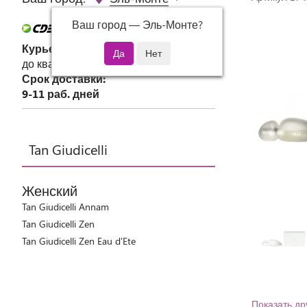
Ваш город —
Эль-Монте
?
Курьер СДЭК
до квартиры или офиса
Срок доставки:
9-11 раб. дней
Tan Giudicelli
Женский
Tan Giudicelli Annam
Tan Giudicelli Zen
Tan Giudicelli Zen Eau d'Ete
Показать др