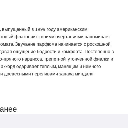
м, выпущенный в 1999 году американским
атовый флакончик своими очертаниями напоминает
ромата. Звучание парфюма начинается с роскошной,
оздавая ощущение бодрости и комфорта. Постепенно в
-пряного нарцисса, трепетной, утонченной фиалки и
й аккорд одаривает теплым, манящим и немного
ми древесными переливами запаха миндаля.
ранее