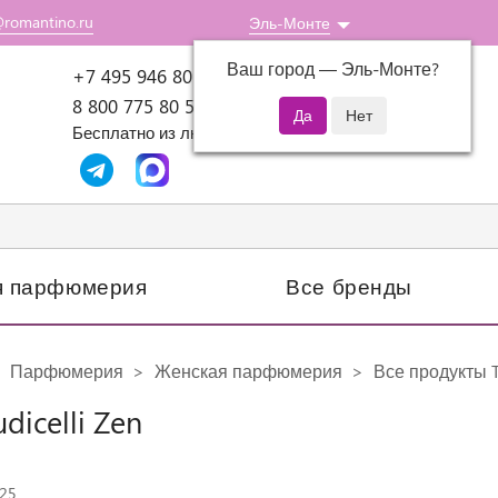
@romantino.ru
Эль-Монте
Ваш город —
Эль-Монте
?
Пн-Пт: 10:00-18:00
+7 495 946 80 07
8 800 775 80 51
Бесплатно из любого региона России
я парфюмерия
Все бренды
Парфюмерия
Женская парфюмерия
Все продукты Ta
udicelli Zen
425