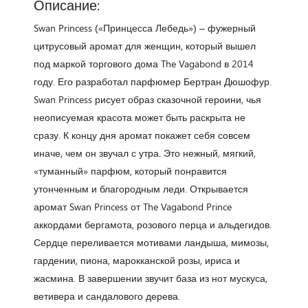
Описание:
Swan Princess («Принцесса Лебедь») – фужерный
цитрусовый аромат для женщин, который вышел
под маркой торгового дома The Vagabond в 2014
году. Его разработал парфюмер Бертран Дюшофур.
Swan Princess рисует образ сказочной героини, чья
неописуемая красота может быть раскрыта не
сразу. К концу дня аромат покажет себя совсем
иначе, чем он звучал с утра. Это нежный, мягкий,
«туманный» парфюм, который понравится
утонченным и благородным леди. Открывается
аромат Swan Princess от The Vagabond Prince
аккордами бергамота, розового перца и альдегидов.
Сердце переливается мотивами ландыша, мимозы,
гардении, пиона, марокканской розы, ириса и
жасмина. В завершении звучит база из нот мускуса,
ветивера и сандалового дерева.