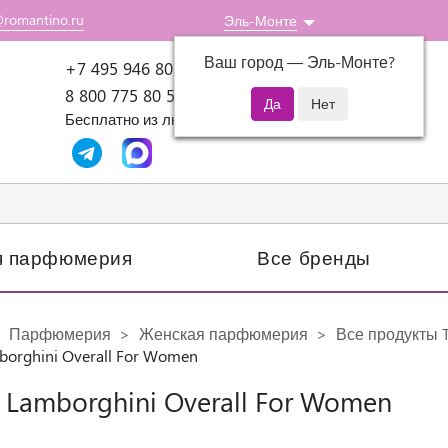
@romantino.ru
Эль-Монте
Ваш город —
Эль-Монте
?
Пн-Пт: 10:00-18:00
+7 495 946 80 07
8 800 775 80 51
Бесплатно из любого региона России
я парфюмерия
Все бренды
Парфюмерия
Женская парфюмерия
Все продукты T
borghini Overall For Women
 Lamborghini Overall For Women