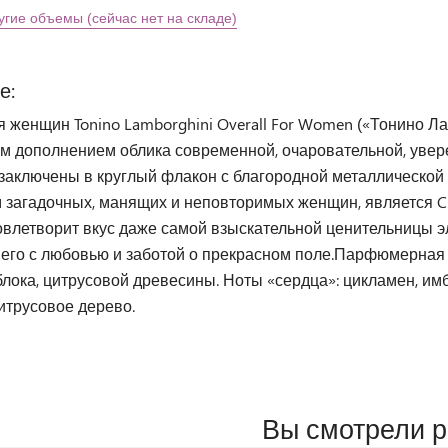
угие объемы (сейчас нет на складе)
е:
я женщин Tonino Lamborghini Overall For Women («Тонино 
м дополнением облика современной, очаровательной, увер
и заключены в круглый флакон с благородной металлическо
загадочных, манящих и неповторимых женщин, является Chan
влетворит вкус даже самой взыскательной ценительницы 
 его с любовью и заботой о прекрасном поле.Парфюмерная 
блока, цитрусовой древесины. Ноты «сердца»: цикламен, им
итрусовое дерево.
Вы смотрели 