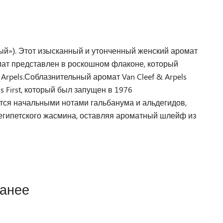
шный»). Этот изысканный и утонченный женский аромат
мат представлен в роскошном флаконе, который
rpels.Соблазнительный аромат Van Cleef & Arpels
ls First, который был запущен в 1976
ается начальными нотами гальбанума и альдегидов,
египетского жасмина, оставляя ароматный шлейф из
ранее