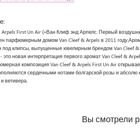
е:
& Arpels First Un Air («Ван Клиф энд Арпелс. Первый возду
ен парфюмерным домом Van Cleef & Arpels в 2011 году.Аро
 под клипсы, выпущенные ювелирным брендом Van Cleef & A
ir - это новая интерпретация первого аромат Van Cleef & Arpe
мерная композиция Van Cleef & Arpels First Un Air открыв
ополняются сердечными нотами болгарской розы и абсолю 
 и ветивера.
Вы смотрели 