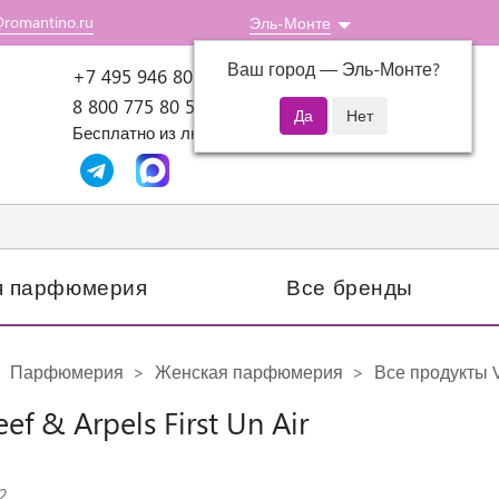
@romantino.ru
Эль-Монте
Ваш город —
Эль-Монте
?
Пн-Пт: 10:00-18:00
+7 495 946 80 07
8 800 775 80 51
Бесплатно из любого региона России
я парфюмерия
Все бренды
Парфюмерия
Женская парфюмерия
Все продукты V
ef & Arpels First Un Air
2