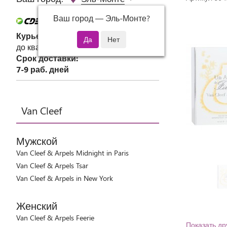
Ваш город —
Эль-Монте
?
Курьер СДЭК
до квартиры или офиса
Срок доставки:
7-9 раб. дней
Van Cleef
Мужской
Van Cleef & Arpels Midnight in Paris
Van Cleef & Arpels Tsar
Van Cleef & Arpels in New York
Женский
Van Cleef & Arpels Feerie
Показать др