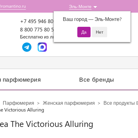
@romantino.ru
Эль-Монте
Ваш город —
Эль-Монте
?
Пн-Пт: 10:00-18:00
+7 495 946 80 07
8 800 775 80 51
Бесплатно из любого региона России
я парфюмерия
Все бренды
Парфюмерия
Женская парфюмерия
Все продукты B
e Victorious Alluring
ea The Victorious Alluring