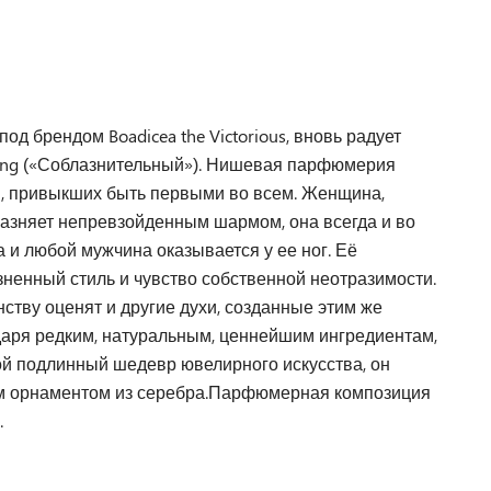
брендом Boadicea the Victorious, вновь радует
ring («Соблазнительный»). Нишевая парфюмерия
й, привыкших быть первыми во всем. Женщина,
лазняет непревзойденным шармом, она всегда и во
а и любой мужчина оказывается у ее ног. Её
изненный стиль и чувство собственной неотразимости.
ству оценят и другие духи, созданные этим же
одаря редким, натуральным, ценнейшим ингредиентам,
ой подлинный шедевр ювелирного искусства, он
ным орнаментом из серебра.Парфюмерная композиция
.