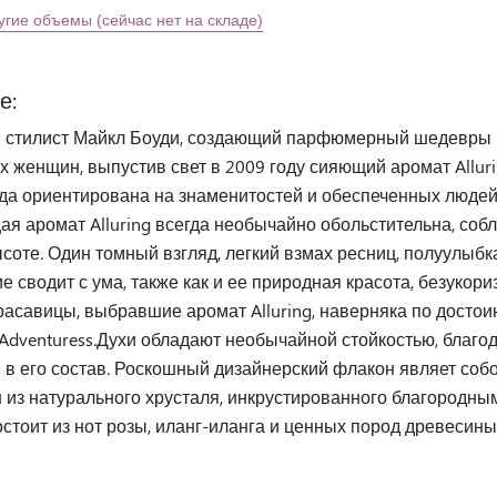
угие объемы (сейчас нет на складе)
е:
 стилист Майкл Боуди, создающий парфюмерный шедевры под 
х женщин, выпустив свет в 2009 году сияющий аромат Allu
нда ориентирована на знаменитостей и обеспеченных люде
я аромат Alluring всегда необычайно обольстительна, соб
соте. Один томный взгляд, легкий взмах ресниц, полуулыбк
е сводит с ума, также как и ее природная красота, безукор
асавицы, выбравшие аромат Alluring, наверняка по достоин
 Adventuress.Духи обладают необычайной стойкостью, благ
в его состав. Роскошный дизайнерский флакон являет соб
н из натурального хрусталя, инкрустированного благород
стоит из нот розы, иланг-иланга и ценных пород древесины