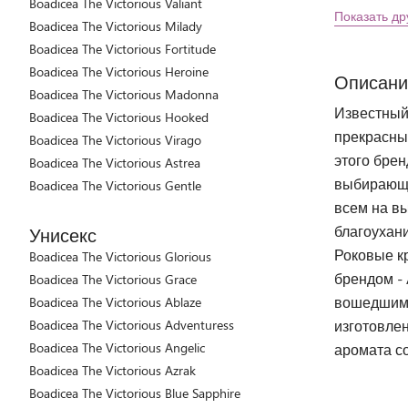
Boadicea The Victorious Valiant
Показать др
Boadicea The Victorious Milady
Boadicea The Victorious Fortitude
Boadicea The Victorious Heroine
Описани
Boadicea The Victorious Madonna
Известный
Boadicea The Victorious Hooked
прекрасны
Boadicea The Victorious Virago
этого бре
Boadicea The Victorious Astrea
выбирающа
Boadicea The Victorious Gentle
всем на вы
благоухани
Унисекс
Роковые кр
Boadicea The Victorious Glorious
брендом -
Boadicea The Victorious Grace
вошедшим 
Boadicea The Victorious Ablaze
Boadicea The Victorious Adventuress
изготовле
Boadicea The Victorious Angelic
аромата со
Boadicea The Victorious Azrak
Boadicea The Victorious Blue Sapphire