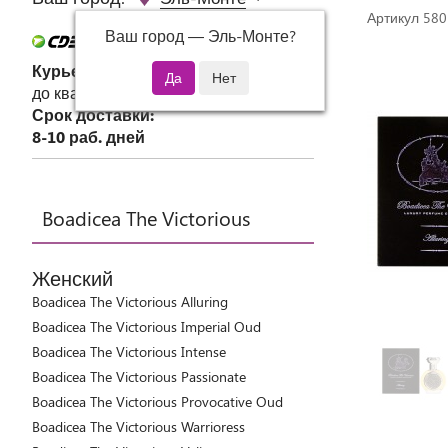
Артикул 580
Ваш город —
Эль-Монте
?
Курьер СДЭК
до квартиры или офиса
Срок доставки:
8-10 раб. дней
Boadicea The Victorious
Женский
Boadicea The Victorious Alluring
Boadicea The Victorious Imperial Oud
Boadicea The Victorious Intense
Boadicea The Victorious Passionate
Boadicea The Victorious Provocative Oud
Boadicea The Victorious Warrioress