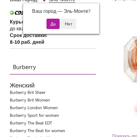
Ваш город —
Эль-Монте
?
Курьер СДЭК
до квартиры или офиса
Срок доставки:
8-10 раб. дней
Burberry
Женский
Burberry Brit Sheer
Burberry Brit Women
Burberry London Women
Burberry Sport for women
Burberry The Beat EDT
Burberry The Beat for women
Показать др