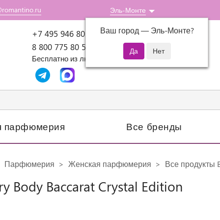
@romantino.ru
Эль-Монте
Ваш город —
Эль-Монте
?
Пн-Пт: 10:00-18:00
+7 495 946 80 07
8 800 775 80 51
Бесплатно из любого региона России
я парфюмерия
Все бренды
Парфюмерия
Женская парфюмерия
Все продукты B
ry Body Baccarat Crystal Edition