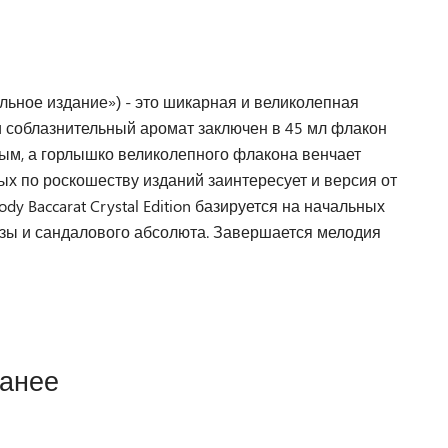
тальное издание») - это шикарная и великолепная
и соблазнительный аромат заключен в 45 мл флакон
ным, а горлышко великолепного флакона венчает
ых по роскошеству изданий заинтересует и версия от
dy Baccarat Crystal Edition базируется на начальных
розы и сандалового абсолюта. Завершается мелодия
ранее