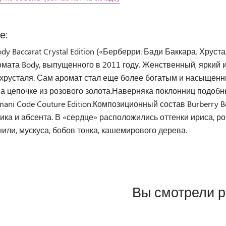
е:
ody Baccarat Crystal Edition («Берберри. Бади Баккара. Хрус
омата Body, выпущенного в 2011 году. Женственный, яркий 
о хрусталя. Сам аромат стал еще более богатым и насыщен
а цепочке из розового золота.Наверняка поклонниц подобн
mani Code Couture Edition.Композиционный состав Burberry Bo
ика и абсента. В «сердце» расположились оттенки ириса, 
или, мускуса, бобов тонка, кашемирового дерева.
Вы смотрели 