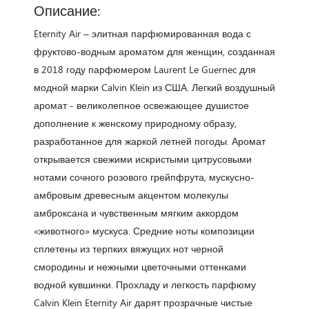
Описание:
Eternity Air – элитная парфюмированная вода с
фруктово-водным ароматом для женщин, созданная
в 2018 году парфюмером Laurent Le Guernec для
модной марки Calvin Klein из США. Легкий воздушный
аромат - великолепное освежающее душистое
дополнение к женскому природному образу,
разработанное для жаркой летней погоды. Аромат
открывается свежими искристыми цитрусовыми
нотами сочного розового грейпфрута, мускусно-
амбровым древесным акцентом молекулы
амброксана и чувственным мягким аккордом
«животного» мускуса. Средние ноты композиции
сплетены из терпких вяжущих нот черной
смородины и нежными цветочными оттенками
водной кувшинки. Прохладу и легкость парфюму
Calvin Klein Eternity Air дарят прозрачные чистые