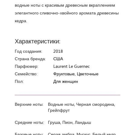
водные ноты с красивым древесным вкраплением
элегантного сливочно-хвойного аромата древесины
кедра.
Характеристики:
Год создания:
2018
Страна бренда:
США
Парфюмер:
Laurent Le Guernec
Семейство:
Фруктовые, Цветочные
Пол:
Для женщин
Верхние ноты:
Водные ноты, Черная смородина,
Грейпфрут
Средние ноты:
Груша, Пион, Ландыш
Базовые ноты:
Серая амбра, Мускус, Белый кедр