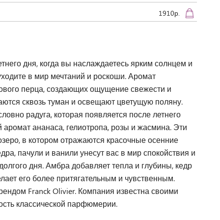
1910р.
етнего дня, когда вы наслаждаетесь ярким солнцем и
 уходите в мир мечтаний и роскоши. Аромат
зового перца, создающих ощущение свежести и
аются сквозь туман и освещают цветущую поляну.
словно радуга, которая появляется после летнего
 аромат ананаса, гелиотропа, розы и жасмина. Эти
зеро, в котором отражаются красочные осенние
дра, пачули и ванили унесут вас в мир спокойствия и
долгого дня. Амбра добавляет тепла и глубины, кедр
делает его более притягательным и чувственным.
ндом Franck Olivier. Компания известна своими
ость классической парфюмерии.