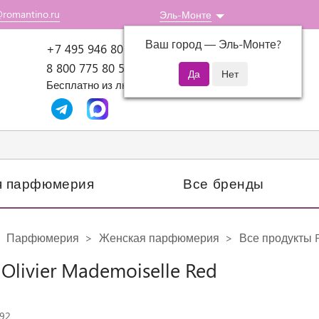
@romantino.ru
Эль-Монте
Ваш город —
Эль-Монте
?
Пн-Пт: 10:00-18:00
+7 495 946 80 07
8 800 775 80 51
Бесплатно из любого региона России
я парфюмерия
Все бренды
Парфюмерия
Женская парфюмерия
Все продукты F
 Olivier Mademoiselle Red
292