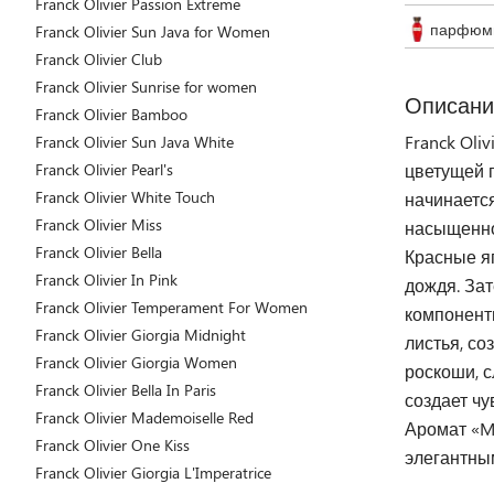
Franck Olivier Passion Extreme
парфюми
Franck Olivier Sun Java for Women
Franck Olivier Club
Franck Olivier Sunrise for women
Описани
Franck Olivier Bamboo
Franck Oli
Franck Olivier Sun Java White
Franck Olivier Pearl's
цветущей п
Franck Olivier White Touch
начинаетс
Franck Olivier Miss
насыщенно
Franck Olivier Bella
Красные яг
Franck Olivier In Pink
дождя. Зат
Franck Olivier Temperament For Women
компонент
Franck Olivier Giorgia Midnight
листья, со
Franck Olivier Giorgia Women
роскоши, с
Franck Olivier Bella In Paris
создает чу
Franck Olivier Mademoiselle Red
Аромат «M
Franck Olivier One Kiss
элегантны
Franck Olivier Giorgia L'Imperatrice