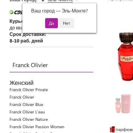
Ваш город —
Эль-Монте
?
Курьер СДЭК
до квартиры или офиса
Срок доставки:
8-10 раб. дней
Franck Olivier
Женский
Franck Olivier Private
Franck Olivier
Franck Olivier Blue
Franck Olivier L'eau
Franck Olivier Nature
Franck Olivier Passion Women
парфюми