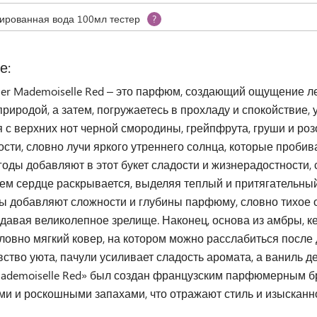
рованная вода 100мл тестер
?
е:
vier Mademoiselle Red – это парфюм, создающий ощущение л
риродой, а затем, погружаетесь в прохладу и спокойствие,
я с верхних нот черной смородины, грейпфрута, груши и ро
сти, словно лучи яркого утреннего солнца, которые пробив
оды добавляют в этот букет сладости и жизнерадостности, 
ем сердце раскрывается, выделяя теплый и притягательный
ы добавляют сложности и глубины парфюму, словно тихое о
здавая великолепное зрелище. Наконец, основа из амбры, ке
ловно мягкий ковер, на котором можно расслабиться после 
вство уюта, пачули усиливает сладость аромата, а ваниль 
ademoiselle Red» был создан французским парфюмерным бре
ми и роскошными запахами, что отражают стиль и изысканн