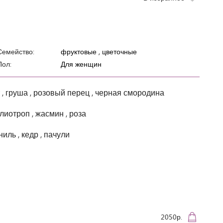
Семейство:
фруктовые , цветочные
Пол:
Для женщин
, груша , розовый перец , черная смородина
елиотроп , жасмин , роза
ниль , кедр , пачули
2050р.