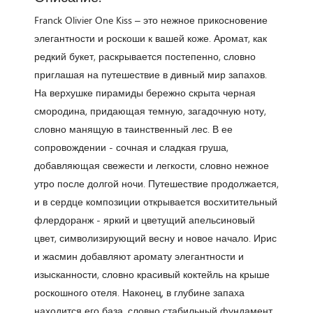
Franck Olivier One Kiss – это нежное прикосновение
элегантности и роскоши к вашей коже. Аромат, как
редкий букет, раскрывается постепенно, словно
приглашая на путешествие в дивный мир запахов.
На верхушке пирамиды бережно скрыта черная
смородина, придающая темную, загадочную ноту,
словно манящую в таинственный лес. В ее
сопровождении - сочная и сладкая груша,
добавляющая свежести и легкости, словно нежное
утро после долгой ночи. Путешествие продолжается,
и в сердце композиции открывается восхитительный
флердоранж - яркий и цветущий апельсиновый
цвет, символизирующий весну и новое начало. Ирис
и жасмин добавляют аромату элегантности и
изысканности, словно красивый коктейль на крыше
роскошного отеля. Наконец, в глубине запаха
находится его база, словно стабильный фундамент,