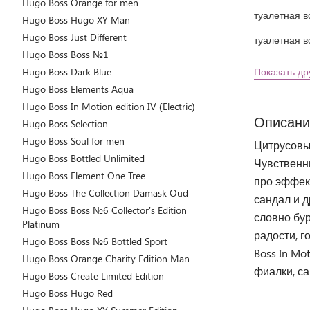
Hugo Boss Orange for men
туалетная 
Hugo Boss Hugo XY Man
Hugo Boss Just Different
туалетная в
Hugo Boss Boss №1
Hugo Boss Dark Blue
Показать др
Hugo Boss Elements Aqua
Hugo Boss In Motion edition IV (Electric)
Описани
Hugo Boss Selection
Hugo Boss Soul for men
Цитрусовый
Hugo Boss Bottled Unlimited
Чувственн
Hugo Boss Element One Tree
про эффек
Hugo Boss The Collection Damask Oud
сандал и д
Hugo Boss Boss №6 Collector's Edition
словно бу
Platinum
радости, г
Hugo Boss Boss №6 Bottled Sport
Boss In Mo
Hugo Boss Orange Charity Edition Man
фиалки, са
Hugo Boss Create Limited Edition
Hugo Boss Hugo Red