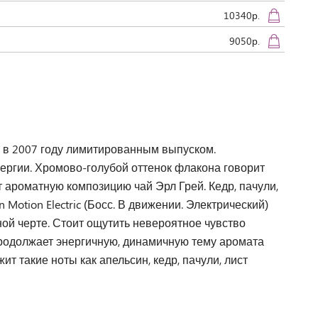
10340р.
9050р.
л в 2007 году лимитированным выпуском.
ергии. Хромово-голубой оттенок флакона говорит
 ароматную композицию чай Эрл Грей. Кедр, пачули,
otion Electric (Босс. В движении. Электрический)
ой черте. Стоит ощутить невероятное чувство
 продолжает энергичную, динамичную тему аромата
жит такие ноты как апельсин, кедр, пачули, лист