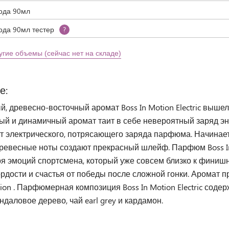
вода 90мл
ода 90мл тестер
?
угие объемы (сейчас нет на складе)
е:
, древесно-восточный аромат Boss In Motion Electric выше
ый и динамичный аромат таит в себе невероятный заряд эн
т электрического, потрясающего заряда парфюма. Начинает
ревесные ноты создают прекрасный шлейф. Парфюм Boss In M
ря эмоций спортсмена, который уже совсем близко к финишн
ордости и счастья от победы после сложной гонки. Аромат
tion . Парфюмерная композиция Boss In Motion Electric содер
ндаловое дерево, чай earl grey и кардамон.