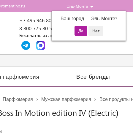
@romantino.ru
Эль-Монте
Ваш город —
Эль-Монте
?
Пн-Пт: 10:00-18:00
+7 495 946 80 07
8 800 775 80 51
Бесплатно из любого региона России
я парфюмерия
Все бренды
Парфюмерия
Мужская парфюмерия
Все продукты 
oss In Motion edition IV (Electric)
4