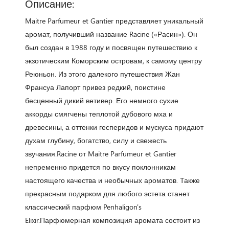
Описание:
Maitre Parfumeur et Gantier представляет уникальный
аромат, получивший название Racine («Расин»). Он
был создан в 1988 году и посвящен путешествию к
экзотическим Коморским островам, к самому центру
Реюньон. Из этого далекого путешествия Жан
Франсуа Лапорт привез редкий, поистине
бесценный дикий ветивер. Его немного сухие
аккорды смягчены теплотой дубового мха и
древесины, а оттенки гесперидов и мускуса придают
духам глубину, богатство, силу и свежесть
звучания.Racine от Maitre Parfumeur et Gantier
непременно придется по вкусу поклонникам
настоящего качества и необычных ароматов. Также
прекрасным подарком для любого эстета станет
классический парфюм Penhaligon's
Elixir.Парфюмерная композиция аромата состоит из