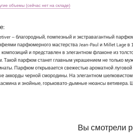
угие объемы (сейчас нет на складе)
е:
Vetiver – благородный, помпезный и экстравагантный парф
феями парфюмерного мастерства Jean-Paul и Millet Lage в
 композиций и представлен в элегантном флаконе из толст
. Такой парфюм станет главным украшением не только мужс
мнаты. Парфюм открывается свежестью ароматной луговой з
е аккорды черной смородины. На элегантном шелковистом
жасмина и знойные, горьковато-дымные нюансы ветивера. 
Вы смотрели 