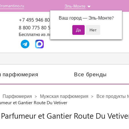
@romantino.ru
Эль-Монте
Ваш город —
Эль-Монте
?
Пн-Пт: 10:00-18:00
+7 495 946 80 07
8 800 775 80 51
Бесплатно из любого региона России
я парфюмерия
Все бренды
Парфюмерия
Мужская парфюмерия
Все продукты Ma
umeur et Gantier Route Du Vetiver
 Parfumeur et Gantier Route Du Vetive