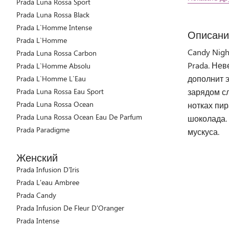
Prada Luna Rossa Sport
Prada Luna Rossa Black
Prada L`Homme Intense
Описани
Prada L`Homme
Candy Nig
Prada Luna Rossa Carbon
Prada. Не
Prada L`Homme Absolu
дополнит 
Prada L`Homme L`Eau
Prada Luna Rossa Eau Sport
зарядом сл
Prada Luna Rossa Ocean
нотках пи
Prada Luna Rossa Ocean Eau De Parfum
шоколада.
Prada Paradigme
мускуса.
Женский
Prada Infusion D'Iris
Prada L'eau Ambree
Prada Candy
Prada Infusion De Fleur D'Oranger
Prada Intense