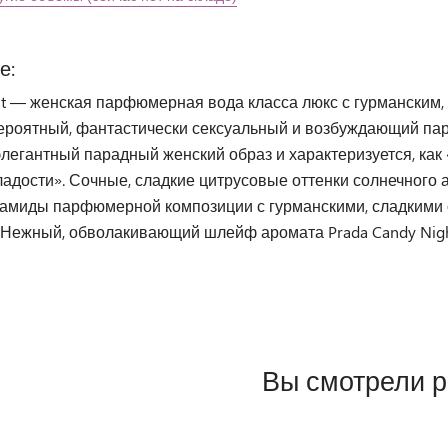
е:
ht — женская парфюмерная вода класса люкс с гурманским,
вероятный, фантастически сексуальный и возбуждающий па
элегантный парадный женский образ и характеризуется, ка
адости». Сочные, сладкие цитрусовые оттенки солнечного 
рамиды парфюмерной композиции с гурманскими, сладкими о
 Нежный, обволакивающий шлейф аромата Prada Candy Night
Вы смотрели 