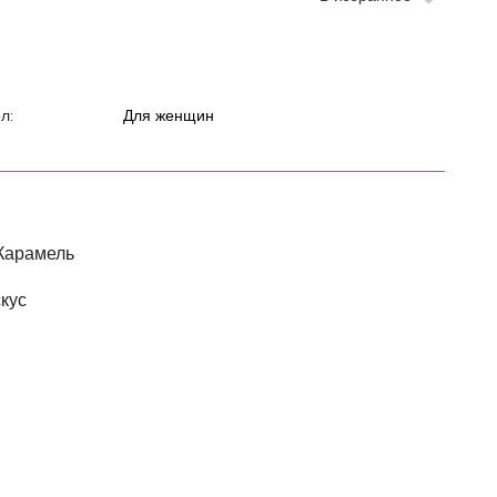
л:
Для женщин
Карамель
кус