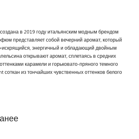
 создана в 2019 году итальянским модным брендом
рфюм представляет собой вечерний аромат, который
к «искрящийся, энергичный и обладающий двойным
апельсина открывают аромат, сплетаясь в средних
ттенками карамели и горьковато-пряного темного
 соткан из тончайших чувственных оттенков белого
ранее