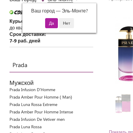
Ваш город —
Эль-Монте
?
Курьер СДЭК
до квартиры или офиса
Срок доставки:
7-9 раб. дней
Prada
Мужской
Prada Infusion D'Homme
Prada Amber Pour Homme ( Man)
Prada Luna Rossa Extreme
Prada Amber Pour Homme Intense
Prada Infusion De Vetiver men
Prada Luna Rossa
Показать др