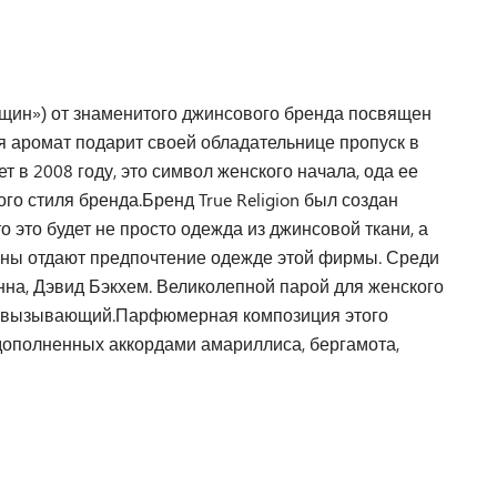
нщин») от знаменитого джинсового бренда посвящен
 аромат подарит своей обладательнице пропуск в
ет в 2008 году, это символ женского начала, ода ее
о стиля бренда.Бренд True Religion был создан
 это будет не просто одежда из джинсовой ткани, а
ины отдают предпочтение одежде этой фирмы. Среди
нна, Дэвид Бэкхем. Великолепной парой для женского
й и вызывающий.Парфюмерная композиция этого
 дополненных аккордами амариллиса, бергамота,