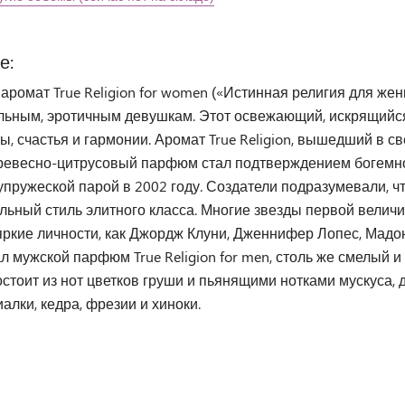
е:
аромат True Religion for women («Истинная религия для же
льным, эротичным девушкам. Этот освежающий, искрящийся
ы, счастья и гармонии. Аромат True Religion, вышедший в св
Древесно-цитрусовый парфюм стал подтверждением богемног
пружеской парой в 2002 году. Создатели подразумевали, что
льный стиль элитного класса. Многие звезды первой велич
яркие личности, как Джордж Клуни, Дженнифер Лопес, Мадо
ал мужской парфюм True Religion for men, столь же смелы
стоит из нот цветков груши и пьянящими нотками мускуса,
алки, кедра, фрезии и хиноки.