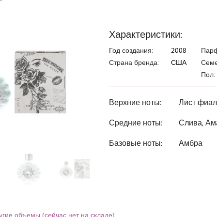
Характеристики:
Год создания:
2008
Пар
Страна бренда:
США
Семе
Пол:
Верхние ноты:
Лист фиал
Средние ноты:
Слива, Ам
Базовые ноты:
Амбра
угие объемы (сейчас нет на складе)