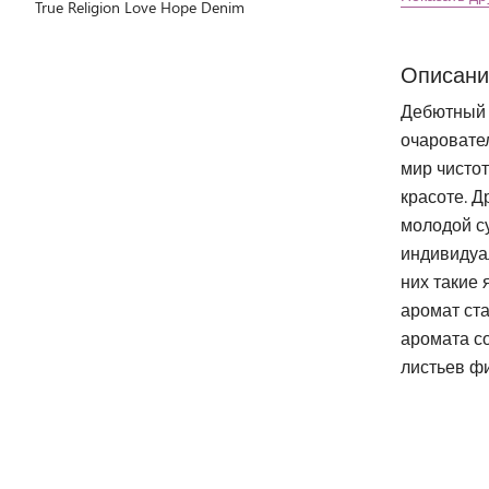
True Religion Love Hope Denim
Описани
Дебютный 
очаровате
мир чистот
красоте. 
молодой су
индивидуа
них такие 
аромат ст
аромата со
листьев фи