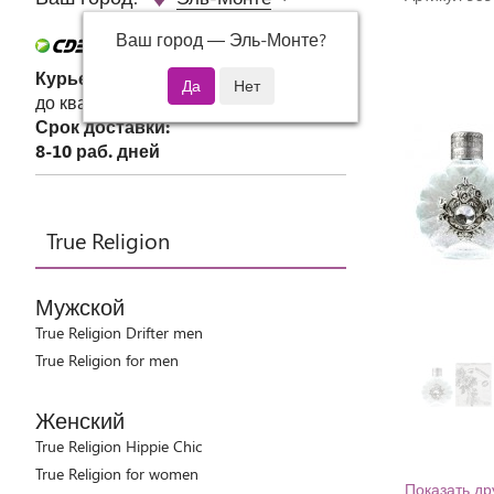
Ваш город —
Эль-Монте
?
Курьер СДЭК
до квартиры или офиса
Срок доставки:
8-10 раб. дней
True Religion
Мужской
True Religion Drifter men
True Religion for men
Женский
True Religion Hippie Chic
True Religion for women
Показать др