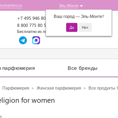
@romantino.ru
Эль-Монте
Ваш город —
Эль-Монте
?
Пн-Пт: 10:00-18:00
+7 495 946 80 07
8 800 775 80 51
Бесплатно из любого региона России
я парфюмерия
Все бренды
Парфюмерия
Женская парфюмерия
Все продукты T
eligion for women
9