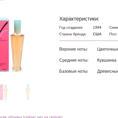
Характеристики:
Год создания:
1994
Семе
Страна бренда:
США
Пол:
Верхние ноты:
Цветочные
Средние ноты:
Кувшинка
Базовые ноты:
Древесны
угие объемы (сейчас нет на складе)