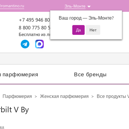
@romantino.ru
Эль-Монте
Ваш город —
Эль-Монте
?
Пн-Пт: 10:00-18:00
+7 495 946 80 07
8 800 775 80 51
Бесплатно из любого региона России
я парфюмерия
Все бренды
Парфюмерия
Женская парфюмерия
Все продукты V
bilt V By
388