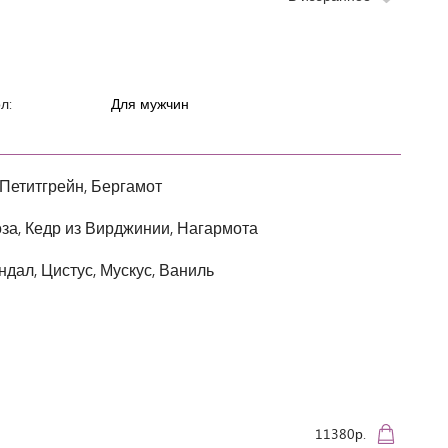
л:
Для мужчин
 Петитгрейн, Бергамот
оза, Кедр из Вирджинии, Нагармота
ндал, Цистус, Мускус, Ваниль
11380р.