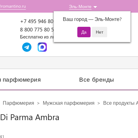
@romantino.ru
Эль-Монте
Ваш город —
Эль-Монте
?
Пн-Пт: 10:00-18:00
+7 495 946 80 07
8 800 775 80 51
Бесплатно из любого региона России
я парфюмерия
Все бренды
Парфюмерия
Мужская парфюмерия
Все продукты A
 Di Parma Ambra
541