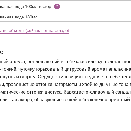
анная вода 100мл тестер
?
анная вода 180мл
угие объемы (сейчас нет на складе)
е:
ный аромат, воплощающий в себе классическую элегантност
 тонкий, чуточку горьковатый цитрусовый аромат апельсина
попутным ветром. Сердце композиции соединяет в себе теп
зы, травянистые оттенки нагармоты и хвойно-дымные тона 
атические оттенки цистуса, бархатисто-сливочный сандал,
о-чистая амбра, образующие тонкий и бесконечно приятны