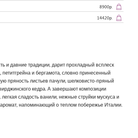
8900р.
14420р.
ь и давние традиции, дарит прохладный всплеск
, петитгрейна и бергамота, словно принесенный
лую пряность листьев пачули, шелковисто-пряный
вирджинского кедра. А завершают композиции
 легкая сладость ванили, нежные струйки мускуса и
й аромат, напоминающий о теплом побережье Италии.