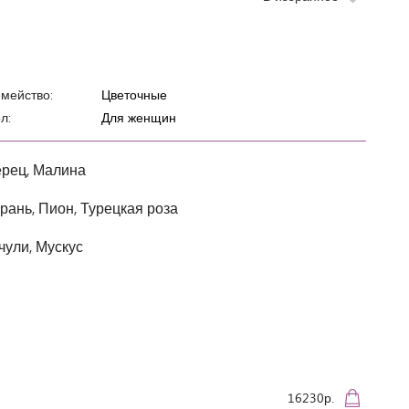
мейство:
Цветочные
л:
Для женщин
рец, Малина
рань, Пион, Турецкая роза
чули, Мускус
16230р.