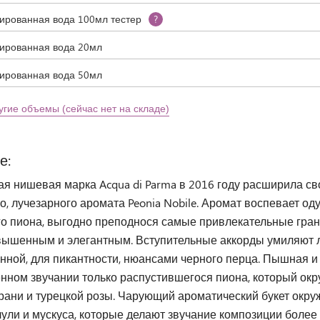
рованная вода 100мл тестер
?
рованная вода 20мл
рованная вода 50мл
угие объемы (сейчас нет на складе)
е:
я нишевая марка Acqua di Parma в 2016 году расширила св
, лучезарного аромата Peonia Nobile. Аромат воспевает о
го пиона, выгодно преподнося самые привлекательные гран
вышенным и элегантным. Вступительные аккорды умиляют л
нной, для пикантности, нюансами черного перца. Пышная и
нном звучании только распустившегося пиона, который ок
ерани и турецкой розы. Чарующий ароматический букет окр
ули и мускуса, которые делают звучание композиции более 