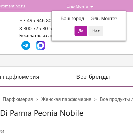
@romantino.ru
Эль-Монте
Ваш город —
Эль-Монте
?
Пн-Пт: 10:00-18:00
+7 495 946 80 07
8 800 775 80 51
Бесплатно из любого региона России
я парфюмерия
Все бренды
Парфюмерия
Женская парфюмерия
Все продукты A
Di Parma Peonia Nobile
764