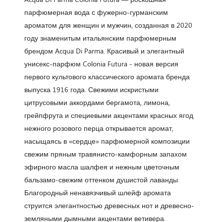
парфюмерная вода с фужерно-гурманским
ароматом для женщин и мужчин, созданная в 2020
году знаменитым итальянским парфюмерным
брендом Acqua Di Parma. Красивый и элегантный
унисекс-парфюм Colonia Futura - новая версия
первого культового классического аромата бренда
выпуска 1916 года. Свежими искристыми
цитрусовыми аккордами бергамота, лимона,
грейпфрута и специевыми акцентами красных ягод
нежного розового перца открывается аромат,
насыщаясь в «сердце» парфюмерной композиции
свежим пряным травянисто-камфорным запахом
эфирного масла шалфея и нежным цветочным
бальзамо-свежим оттенком душистой лаванды.
Благородный ненавязчивый шлейф аромата
струится элегантностью древесных нот и древесно-
земляными дымными акцентами ветивера.