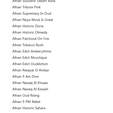
Afnan Souvenir Desert Rose
Afnan Tribute Pink
Afnan Supremacy In Oud
Afnan Noya Musk Is Great
Afnan Historic Doria
Afnan Historic Olmeda
Afnan Patchouli On Fire
Afnan Tobacco Rush
Afnan Edict Amberythme
Afnan Edict Musctique
Afnan Edict Ouddiction
Afnan Riwayat El Ambar
Afnan 9 Am Dive
Afnan Naseej Al Ehsaas
Afnan Naseej Al Kiswah
Afnan Oud Rising
Afnan 9 PM Rebel
Afnan Historic Sahara