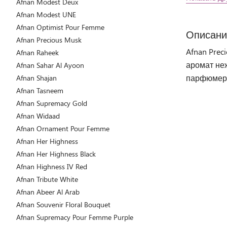
Afnan Modest Deux
Afnan Modest UNE
Afnan Optimist Pour Femme
Описани
Afnan Precious Musk
Afnan Prec
Afnan Raheek
аромат не
Afnan Sahar Al Ayoon
парфюмери
Afnan Shajan
Afnan Tasneem
Afnan Supremacy Gold
Afnan Widaad
Afnan Ornament Pour Femme
Afnan Her Highness
Afnan Her Highness Black
Afnan Highness IV Red
Afnan Tribute White
Afnan Abeer Al Arab
Afnan Souvenir Floral Bouquet
Afnan Supremacy Pour Femme Purple