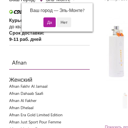
Ваш город —
Эль-Монте
?
Курьер СДЭК
до квартиры или офиса
Срок доставки:
9-11 раб. дней
Afnan
Женский
Afnan Fakhr Al Jamaal
Afnan Dahaab Saafi
Afnan Al Fakher
Afnan Dhelaal
Afnan Era Gold Limited Edition
Afnan Just Sport Pour Femme
Показать др