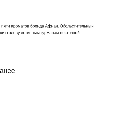
из пяти ароматов бренда Афнан. Обольстительный
ужит голову истинным гурманам восточной
ранее