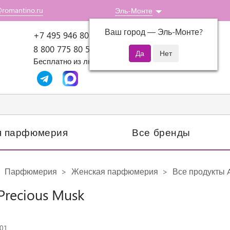
@romantino.ru
Эль-Монте
Ваш город —
Эль-Монте
?
Пн-Пт: 10:00-18:00
+7 495 946 80 07
8 800 775 80 51
Бесплатно из любого региона России
я парфюмерия
Все бренды
Парфюмерия
Женская парфюмерия
Все продукты 
Precious Musk
801