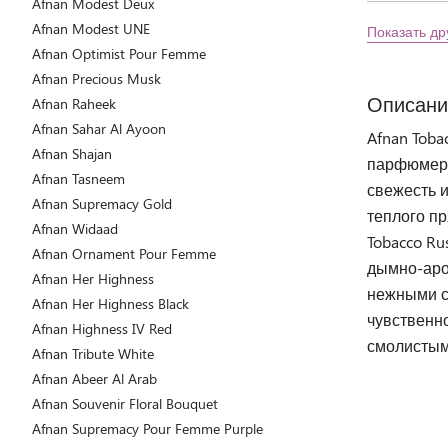
Afnan Modest Deux
Afnan Modest UNE
Показать др
Afnan Optimist Pour Femme
Afnan Precious Musk
Описани
Afnan Raheek
Afnan Sahar Al Ayoon
Afnan Tob
Afnan Shajan
парфюмерн
Afnan Tasneem
свежесть и
Afnan Supremacy Gold
теплого пр
Afnan Widaad
Tobacco R
Afnan Ornament Pour Femme
дымно-аро
Afnan Her Highness
нежными с
Afnan Her Highness Black
чувственно
Afnan Highness IV Red
смолистым
Afnan Tribute White
Afnan Abeer Al Arab
Afnan Souvenir Floral Bouquet
Afnan Supremacy Pour Femme Purple