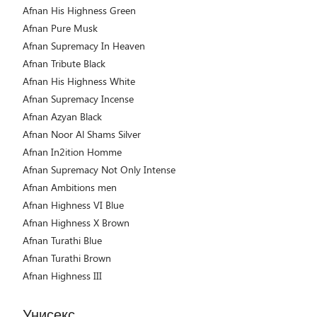
Afnan His Highness Green
Afnan Pure Musk
Afnan Supremacy In Heaven
Afnan Tribute Black
Afnan His Highness White
Afnan Supremacy Incense
Afnan Azyan Black
Afnan Noor Al Shams Silver
Afnan In2ition Homme
Afnan Supremacy Not Only Intense
Afnan Ambitions men
Afnan Highness VI Blue
Afnan Highness X Brown
Afnan Turathi Blue
Afnan Turathi Brown
Afnan Highness III
Унисекс