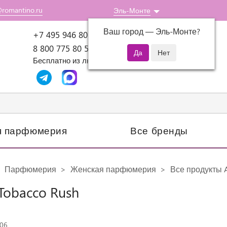
@romantino.ru
Эль-Монте
Ваш город —
Эль-Монте
?
Пн-Пт: 10:00-18:00
+7 495 946 80 07
8 800 775 80 51
Бесплатно из любого региона России
я парфюмерия
Все бренды
Парфюмерия
Женская парфюмерия
Все продукты 
Tobacco Rush
406