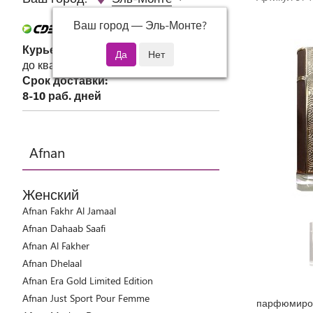
Ваш город —
Эль-Монте
?
Курьер СДЭК
до квартиры или офиса
Срок доставки:
8-10 раб. дней
Afnan
Женский
Afnan Fakhr Al Jamaal
Afnan Dahaab Saafi
Afnan Al Fakher
Afnan Dhelaal
Afnan Era Gold Limited Edition
Afnan Just Sport Pour Femme
парфюмиров