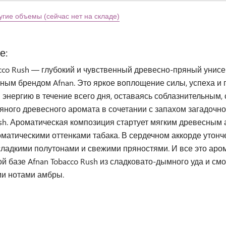
угие объемы (сейчас нет на складе)
е:
acco Rush — глубокий и чувственный древесно-пряный унис
ым брендом Afnan. Это яркое воплощение силы, успеха и 
 энергию в течение всего дня, оставаясь соблазнительным
яного древесного аромата в сочетании с запахом загадочн
ush. Ароматическая композиция стартует мягким древесным
матическими оттенками табака. В сердечном аккорде утон
ладкими полутонами и свежими пряностями. И все это аром
й базе Afnan Tobacco Rush из сладковато-дымного уда и см
и нотами амбры.