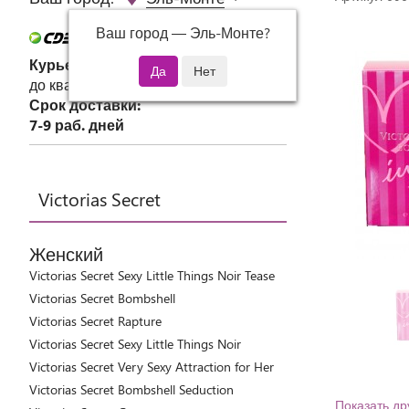
Ваш город —
Эль-Монте
?
Курьер СДЭК
до квартиры или офиса
Срок доставки:
7-9 раб. дней
Victorias Secret
Женский
Victorias Secret Sexy Little Things Noir Tease
Victorias Secret Bombshell
Victorias Secret Rapture
Victorias Secret Sexy Little Things Noir
Victorias Secret Very Sexy Attraction for Her
Victorias Secret Bombshell Seduction
Показать др