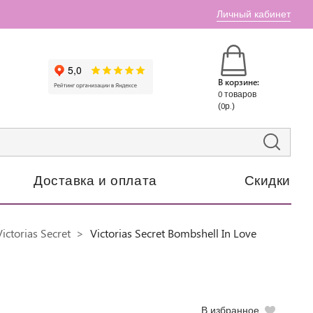
Личный кабинет
В корзине:
0 товаров
(0р.)
Доставка и оплата
Скидки
ctorias Secret
Victorias Secret Bombshell In Love
В избранное