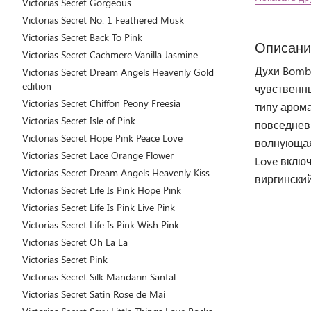
Victorias Secret Gorgeous
Victorias Secret No. 1 Feathered Musk
Victorias Secret Back To Pink
Описани
Victorias Secret Cachmere Vanilla Jasmine
Духи Bombs
Victorias Secret Dream Angels Heavenly Gold
edition
чувственны
Victorias Secret Chiffon Peony Freesia
типу аром
Victorias Secret Isle of Pink
повседневн
Victorias Secret Hope Pink Peace Love
волнующая
Victorias Secret Lace Orange Flower
Love включ
Victorias Secret Dream Angels Heavenly Kiss
виргинский
Victorias Secret Life Is Pink Hope Pink
Victorias Secret Life Is Pink Live Pink
Victorias Secret Life Is Pink Wish Pink
Victorias Secret Oh La La
Victorias Secret Pink
Victorias Secret Silk Mandarin Santal
Victorias Secret Satin Rose de Mai