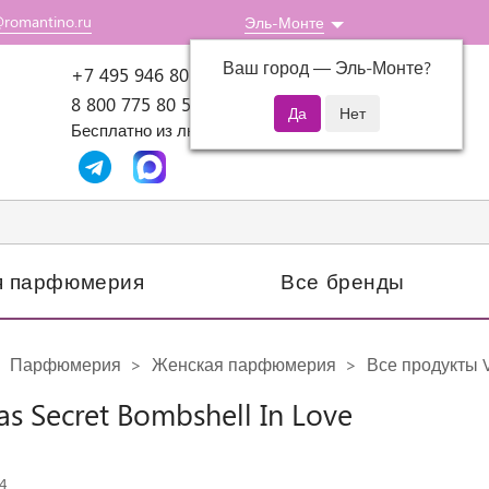
@romantino.ru
Эль-Монте
Ваш город —
Эль-Монте
?
Пн-Пт: 10:00-18:00
+7 495 946 80 07
8 800 775 80 51
Бесплатно из любого региона России
я парфюмерия
Все бренды
Парфюмерия
Женская парфюмерия
Все продукты Vi
ias Secret Bombshell In Love
4