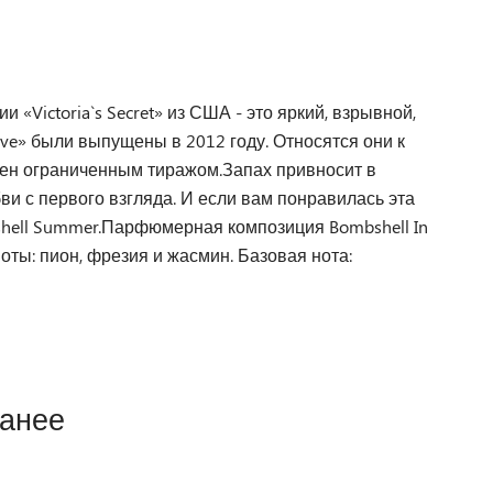
 «Victoria`s Secret» из США - это яркий, взрывной,
ve» были выпущены в 2012 году. Относятся они к
ен ограниченным тиражом.Запах привносит в
ви с первого взгляда. И если вам понравилась эта
shell Summer.Парфюмерная композиция Bombshell In
оты: пион, фрезия и жасмин. Базовая нота:
ранее