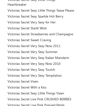
Heartbreaker
Victorias Secret Sexy Little Things Tease Please
Victorias Secret Sexy Sparkle Hot Berry
Victorias Secret Very Sexy for Her
Victorias Secret Starlit Wish
Victorias Secret Strawberries and Champagne
Victorias Secret Sweet Craving
Victorias Secret Very Sexy Now 2011
Victorias Secret Very Sexy Summer
Victorias Secret Very Sexy Italian Mandarin
Victorias Secret Very Sexy Now 2010
Victorias Secret Very Sexy Toutch
Victorias Secret Very Sexy Temptation
Victorias Secret Vixen
Victorias Secret With a Kiss
Victorias Secret Sexy Little Things Vixen
Victorias Secret Live Pink CRUSHED BERRIES
Victorias Secret Live Pink Pressed Petals