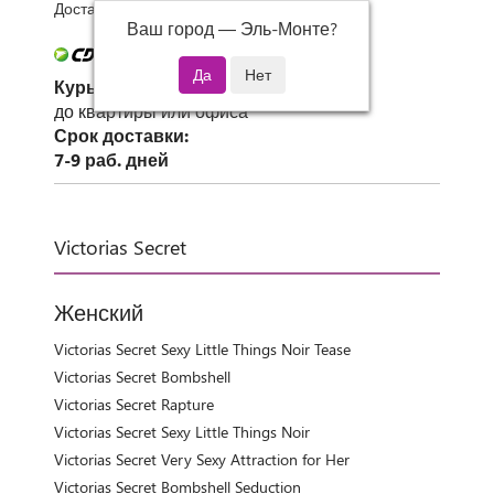
Доставка 0 руб при заказе от 3000 руб.
Ваш город —
Эль-Монте
?
Курьер СДЭК
до квартиры или офиса
Срок доставки:
7-9 раб. дней
Victorias Secret
Женский
Victorias Secret Sexy Little Things Noir Tease
Victorias Secret Bombshell
Victorias Secret Rapture
Victorias Secret Sexy Little Things Noir
Victorias Secret Very Sexy Attraction for Her
Victorias Secret Bombshell Seduction