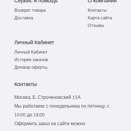
Сервис и помощь
О компании
Возврат товара
Контакты
Доставка
Карта сайта
Отзывы
Личный Кабинет
Личный Кабинет
История заказов
Договор оферты
Контакты
Москва, Б. Строченовский 15А
Мы работаем: с понедельника по пятницу, с
10:00 до 18:00
Оформить заказ на сайте можно