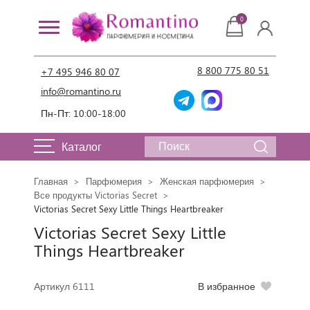
0
8 800 775 80 51
+7 495 946 80 07
info@romantino.ru
Пн-Пт: 10:00-18:00
Каталог
Главная
Парфюмерия
Женская парфюмерия
Все продукты Victorias Secret
Victorias Secret Sexy Little Things Heartbreaker
Victorias Secret Sexy Little
Things Heartbreaker
Артикул 6111
В избранное