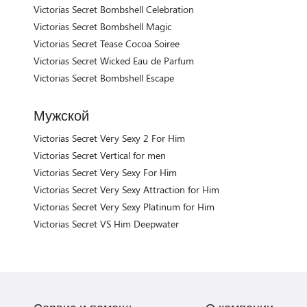
Victorias Secret Bombshell Celebration
Victorias Secret Bombshell Magic
Victorias Secret Tease Cocoa Soiree
Victorias Secret Wicked Eau de Parfum
Victorias Secret Bombshell Escape
Мужской
Victorias Secret Very Sexy 2 For Him
Victorias Secret Vertical for men
Victorias Secret Very Sexy For Him
Victorias Secret Very Sexy Attraction for Him
Victorias Secret Very Sexy Platinum for Him
Victorias Secret VS Him Deepwater