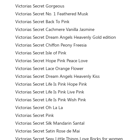
Victorias Secret Gorgeous
Victorias Secret No. 1 Feathered Musk
Victorias Secret Back To Pink
Victorias Secret Cachmere Vanilla Jasmine
Victorias Secret Dream Angels Heavenly Gold edition
Victorias Secret Chiffon Peony Freesia
Victorias Secret Isle of Pink
Victorias Secret Hope Pink Peace Love
Victorias Secret Lace Orange Flower
Victorias Secret Dream Angels Heavenly Kiss
Victorias Secret Life Is Pink Hope Pink
Victorias Secret Life Is Pink Live Pink
Victorias Secret Life Is Pink Wish Pink
Victorias Secret Oh La La
Victorias Secret Pink
Victorias Secret Silk Mandarin Santal
Victorias Secret Satin Rose de Mai
Victorias Secret Sexy Little Things Love Rocks for women