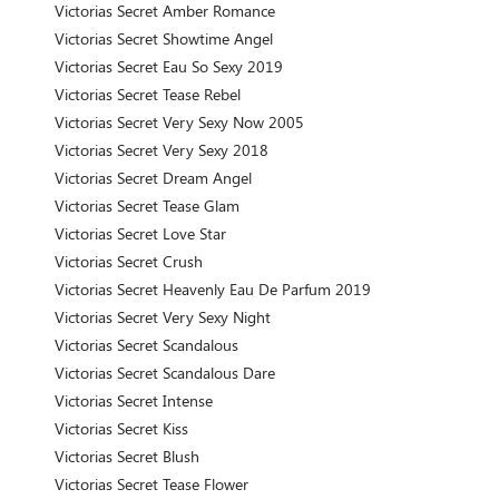
Victorias Secret Amber Romance
Victorias Secret Showtime Angel
Victorias Secret Eau So Sexy 2019
Victorias Secret Tease Rebel
Victorias Secret Very Sexy Now 2005
Victorias Secret Very Sexy 2018
Victorias Secret Dream Angel
Victorias Secret Tease Glam
Victorias Secret Love Star
Victorias Secret Crush
Victorias Secret Heavenly Eau De Parfum 2019
Victorias Secret Very Sexy Night
Victorias Secret Scandalous
Victorias Secret Scandalous Dare
Victorias Secret Intense
Victorias Secret Kiss
Victorias Secret Blush
Victorias Secret Tease Flower