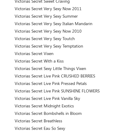
Victorias Secret Sweet Craving
Victorias Secret Very Sexy Now 2011
Victorias Secret Very Sexy Summer
Victorias Secret Very Sexy Italian Mandarin
Victorias Secret Very Sexy Now 2010
Victorias Secret Very Sexy Toutch
Victorias Secret Very Sexy Temptation
Victorias Secret Vixen
Victorias Secret With a Kiss
Victorias Secret Sexy Little Things Vixen
Victorias Secret Live Pink CRUSHED BERRIES
Victorias Secret Live Pink Pressed Petals
Victorias Secret Live Pink SUNSHINE FLOWERS
Victorias Secret Live Pink Vanilla Sky
Victorias Secret Midnight Exotics
Victorias Secret Bombshells in Bloom
Victorias Secret Breathless
Victorias Secret Eau So Sexy