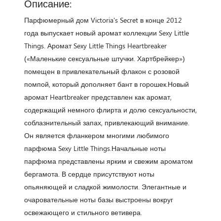
Описание:
Парфюмерный дом Victoria's Secret в конце 2012
года выпускает новый аромат коллекции Sexy Little
Things. Аромат Sexy Little Things Heartbreaker
(«Маленькие сексуальные штучки. Хартбрейкер»)
помещен в привлекательный флакон с розовой
помпой, который дополняет бант в горошек.Новый
аромат Heartbreaker представлен как аромат,
содержащий немного флирта и долю сексуальности,
соблазнительный запах, привлекающий внимание.
Он является фланкером многими любимого
парфюма Sexy Little Things.Начальные ноты
парфюма представлены ярким и свежим ароматом
бергамота. В сердце присутствуют ноты
опьяняющей и сладкой жимолости. Элегантные и
очаровательные ноты базы выстроены вокруг
освежающего и стильного ветивера.