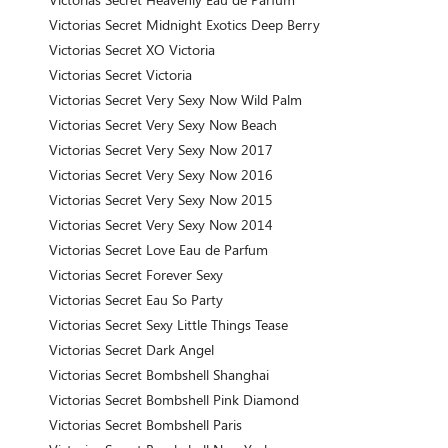
Victorias Secret Midnight Exotics Deep Berry
Victorias Secret XO Victoria
Victorias Secret Victoria
Victorias Secret Very Sexy Now Wild Palm
Victorias Secret Very Sexy Now Beach
Victorias Secret Very Sexy Now 2017
Victorias Secret Very Sexy Now 2016
Victorias Secret Very Sexy Now 2015
Victorias Secret Very Sexy Now 2014
Victorias Secret Love Eau de Parfum
Victorias Secret Forever Sexy
Victorias Secret Eau So Party
Victorias Secret Sexy Little Things Tease
Victorias Secret Dark Angel
Victorias Secret Bombshell Shanghai
Victorias Secret Bombshell Pink Diamond
Victorias Secret Bombshell Paris