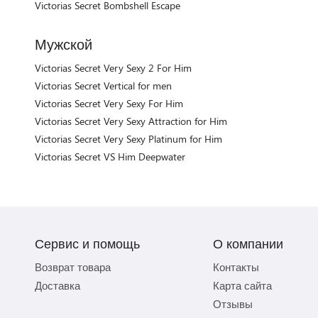
Victorias Secret Bombshell Escape
Мужской
Victorias Secret Very Sexy 2 For Him
Victorias Secret Vertical for men
Victorias Secret Very Sexy For Him
Victorias Secret Very Sexy Attraction for Him
Victorias Secret Very Sexy Platinum for Him
Victorias Secret VS Him Deepwater
Сервис и помощь
О компании
Возврат товара
Контакты
Доставка
Карта сайта
Отзывы