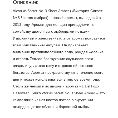
Описание:
Victorias Secret No. 3 Sheer Amber («Виктория Сикрет
№ 3 Чистая амбра») – новый аромат, вышедший в
2013 году. Аромат для женщин принадлежит к
семейству цветочных с амбровыми нотками.
Изысканный и женственный, этот аромат понравится
всем чувственным натурам. Он привлекает
внимание противоположного пола, рождая желание
и страсть.Теплое благоухание окутывает свою
владелицу, лаская кожу и отдавая ей все свое
богатство. Аромат прекрасно звучит в течение всего
дня и может использоваться в теплое время года.
Столь же легкий и воздушный аромат - J. Del Pozo
Halloween Fleur.Victorias Secret No. 3 Sheer Amber – это
композиция из нот цветов лотоса в окружении
аккордов цветов яблони и бархатной амбры.