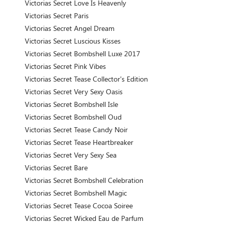
Victorias Secret Love Is Heavenly
Victorias Secret Paris
Victorias Secret Angel Dream
Victorias Secret Luscious Kisses
Victorias Secret Bombshell Luxe 2017
Victorias Secret Pink Vibes
Victorias Secret Tease Collector's Edition
Victorias Secret Very Sexy Oasis
Victorias Secret Bombshell Isle
Victorias Secret Bombshell Oud
Victorias Secret Tease Candy Noir
Victorias Secret Tease Heartbreaker
Victorias Secret Very Sexy Sea
Victorias Secret Bare
Victorias Secret Bombshell Celebration
Victorias Secret Bombshell Magic
Victorias Secret Tease Cocoa Soiree
Victorias Secret Wicked Eau de Parfum