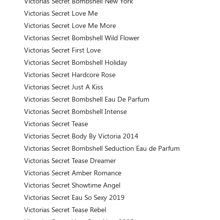
Victorias Secret Bombshell New York
Victorias Secret Love Me
Victorias Secret Love Me More
Victorias Secret Bombshell Wild Flower
Victorias Secret First Love
Victorias Secret Bombshell Holiday
Victorias Secret Hardcore Rose
Victorias Secret Just A Kiss
Victorias Secret Bombshell Eau De Parfum
Victorias Secret Bombshell Intense
Victorias Secret Tease
Victorias Secret Body By Victoria 2014
Victorias Secret Bombshell Seduction Eau de Parfum
Victorias Secret Tease Dreamer
Victorias Secret Amber Romance
Victorias Secret Showtime Angel
Victorias Secret Eau So Sexy 2019
Victorias Secret Tease Rebel