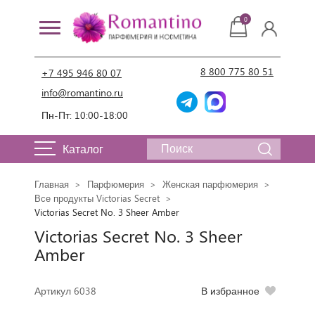
0
8 800 775 80 51
+7 495 946 80 07
info@romantino.ru
Пн-Пт: 10:00-18:00
Каталог
Главная
Парфюмерия
Женская парфюмерия
Все продукты Victorias Secret
Victorias Secret No. 3 Sheer Amber
Victorias Secret No. 3 Sheer
Amber
Артикул 6038
В избранное