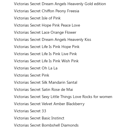
Victorias Secret Dream Angels Heavenly Gold edition
Victorias Secret Chiffon Peony Freesia
Victorias Secret Isle of Pink
Victorias Secret Hope Pink Peace Love
Victorias Secret Lace Orange Flower
Victorias Secret Dream Angels Heavenly Kiss
Victorias Secret Life Is Pink Hope Pink
Victorias Secret Life Is Pink Live Pink
Victorias Secret Life Is Pink Wish Pink
Victorias Secret Oh La La
Victorias Secret Pink
Victorias Secret Silk Mandarin Santal
Victorias Secret Satin Rose de Mai
Victorias Secret Sexy Little Things Love Rocks for women
Victorias Secret Velvet Amber Blackberry
Victorias Secret 33
Victorias Secret Basic Instinct
Victorias Secret Bombshell Diamonds