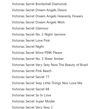
Victorias Secret Bombshell Diamonds
Victorias Secret Dream Angels Desire
Victorias Secret Dream Angels Heavenly Flowers
Victorias Secret Dream Angels Wish
Victorias Secret Glamour
Victorias Secret No. 2 Night Jasmine
Victorias Secret Love Pink
Victorias Secret Night
Victorias Secret More PINK Please
Victorias Secret No. 3 Sheer Amber
Victorias Secret Very Sexy Now The Beauty of Brazil
Victorias Secret Pink Beach
Victorias Secret Secret 77
Victorias Secret Sexy Little Things Noir Love Me
Victorias Secret Secret 88
Victorias Secret So In Love
Victorias Secret Super Model
Victorias Secret Very Sexy 2