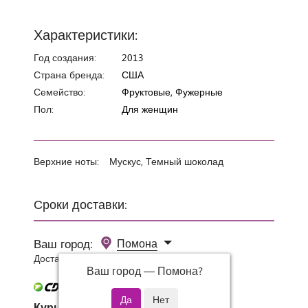
Характеристики:
Год создания:
2013
Страна бренда:
США
Семейство:
Фруктовые, Фужерные
Пол:
Для женщин
Верхние ноты:
Мускус, Темный шоколад
Сроки доставки:
Ваш город:
Помона
Доставка 0 руб при заказе от 3000 руб.
Ваш город —
Помона
?
Курьер СДЭК