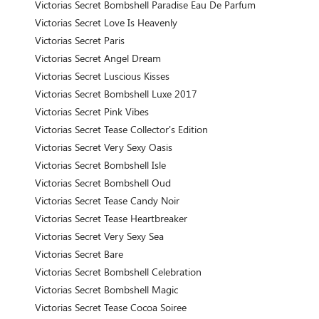
Victorias Secret Bombshell Paradise Eau De Parfum
Victorias Secret Love Is Heavenly
Victorias Secret Paris
Victorias Secret Angel Dream
Victorias Secret Luscious Kisses
Victorias Secret Bombshell Luxe 2017
Victorias Secret Pink Vibes
Victorias Secret Tease Collector's Edition
Victorias Secret Very Sexy Oasis
Victorias Secret Bombshell Isle
Victorias Secret Bombshell Oud
Victorias Secret Tease Candy Noir
Victorias Secret Tease Heartbreaker
Victorias Secret Very Sexy Sea
Victorias Secret Bare
Victorias Secret Bombshell Celebration
Victorias Secret Bombshell Magic
Victorias Secret Tease Cocoa Soiree