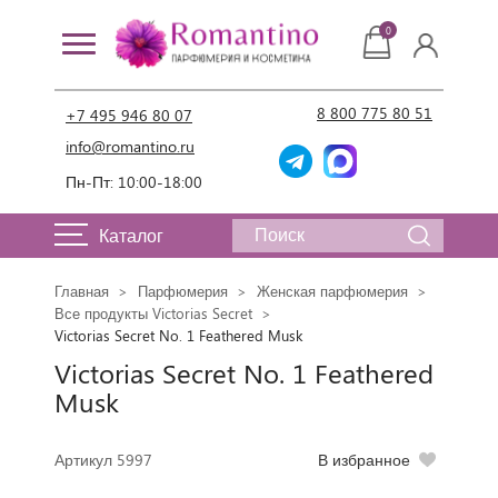
0
8 800 775 80 51
+7 495 946 80 07
info@romantino.ru
Пн-Пт: 10:00-18:00
Каталог
Главная
Парфюмерия
Женская парфюмерия
Все продукты Victorias Secret
Victorias Secret No. 1 Feathered Musk
Victorias Secret No. 1 Feathered
Musk
Артикул 5997
В избранное