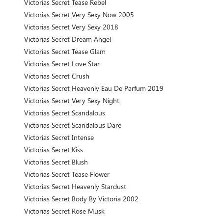
Victorias Secret Tease Rebel
Victorias Secret Very Sexy Now 2005
Victorias Secret Very Sexy 2018
Victorias Secret Dream Angel
Victorias Secret Tease Glam
Victorias Secret Love Star
Victorias Secret Crush
Victorias Secret Heavenly Eau De Parfum 2019
Victorias Secret Very Sexy Night
Victorias Secret Scandalous
Victorias Secret Scandalous Dare
Victorias Secret Intense
Victorias Secret Kiss
Victorias Secret Blush
Victorias Secret Tease Flower
Victorias Secret Heavenly Stardust
Victorias Secret Body By Victoria 2002
Victorias Secret Rose Musk