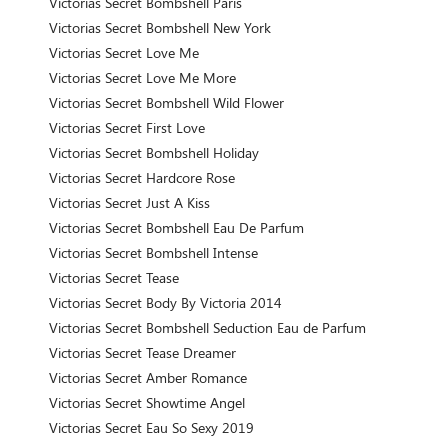
Victorias Secret Bombshell Paris
Victorias Secret Bombshell New York
Victorias Secret Love Me
Victorias Secret Love Me More
Victorias Secret Bombshell Wild Flower
Victorias Secret First Love
Victorias Secret Bombshell Holiday
Victorias Secret Hardcore Rose
Victorias Secret Just A Kiss
Victorias Secret Bombshell Eau De Parfum
Victorias Secret Bombshell Intense
Victorias Secret Tease
Victorias Secret Body By Victoria 2014
Victorias Secret Bombshell Seduction Eau de Parfum
Victorias Secret Tease Dreamer
Victorias Secret Amber Romance
Victorias Secret Showtime Angel
Victorias Secret Eau So Sexy 2019