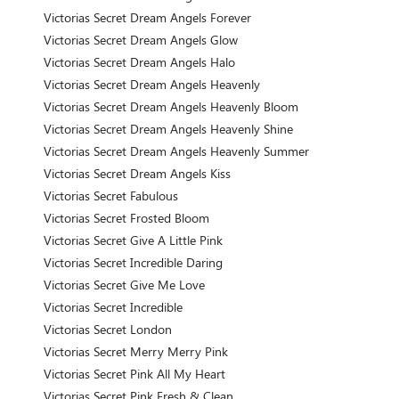
Victorias Secret Dream Angels Forever
Victorias Secret Dream Angels Glow
Victorias Secret Dream Angels Halo
Victorias Secret Dream Angels Heavenly
Victorias Secret Dream Angels Heavenly Bloom
Victorias Secret Dream Angels Heavenly Shine
Victorias Secret Dream Angels Heavenly Summer
Victorias Secret Dream Angels Kiss
Victorias Secret Fabulous
Victorias Secret Frosted Bloom
Victorias Secret Give A Little Pink
Victorias Secret Incredible Daring
Victorias Secret Give Me Love
Victorias Secret Incredible
Victorias Secret London
Victorias Secret Merry Merry Pink
Victorias Secret Pink All My Heart
Victorias Secret Pink Fresh & Clean