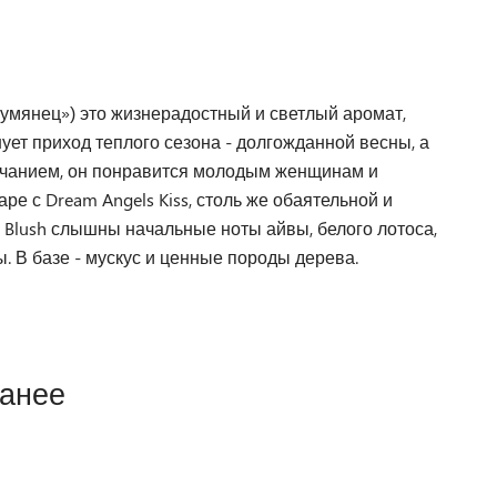
. Румянец») это жизнерадостный и светлый аромат,
ет приход теплого сезона - долгожданной весны, а
вучанием, он понравится молодым женщинам и
 с Dream Angels Kiss, столь же обаятельной и
s Blush слышны начальные ноты айвы, белого лотоса,
. В базе - мускус и ценные породы дерева.
ранее