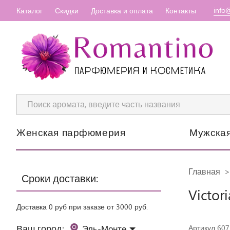
info
Каталог
Скидки
Доставка и оплата
Контакты
Женская парфюмерия
Мужска
Главная
Сроки доставки:
Victor
Доставка 0 руб при заказе от 3000 руб.
Ваш город:
Эль-Монте
Артикул 607