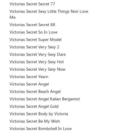
Victorias Secret Secret 77
Victorias Secret Sexy Little Things Noir Love
Me
Victorias Secret Secret 88
Victorias Secret So In Love
Victorias Secret Super Model
Victorias Secret Very Sexy 2
Victorias Secret Very Sexy Dare
Victorias Secret Very Sexy Hot
Victorias Secret Very Sexy Now
Victorias Secret Yearn
Victorias Secret Angel
Victorias Secret Beach Angel
Victorias Secret Angel Italian Bergamot
Victorias Secret Angel Gold
Victorias Secret Body by Victoria
Victorias Secret Be My Wish
Victorias Secret Bombshell In Love