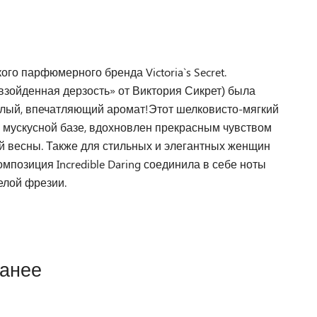
ого парфюмерного бренда Victoria`s Secret.
ревзойденная дерзость» от Виктория Сикрет) была
мелый, впечатляющий аромат!Этот шелковисто-мягкий
 мускусной базе, вдохновлен прекрасным чувством
ой весны. Также для стильных и элегантных женщин
мпозиция Incredible Daring соединила в себе ноты
елой фрезии.
ранее