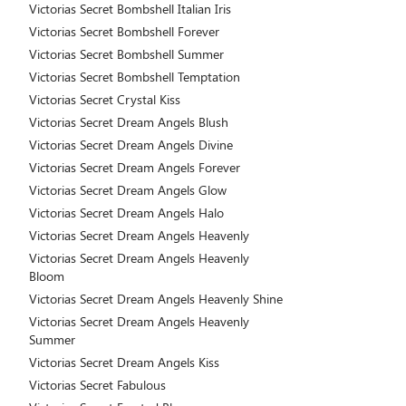
Victorias Secret Bombshell Italian Iris
Victorias Secret Bombshell Forever
Victorias Secret Bombshell Summer
Victorias Secret Bombshell Temptation
Victorias Secret Crystal Kiss
Victorias Secret Dream Angels Blush
Victorias Secret Dream Angels Divine
Victorias Secret Dream Angels Forever
Victorias Secret Dream Angels Glow
Victorias Secret Dream Angels Halo
Victorias Secret Dream Angels Heavenly
Victorias Secret Dream Angels Heavenly
Bloom
Victorias Secret Dream Angels Heavenly Shine
Victorias Secret Dream Angels Heavenly
Summer
Victorias Secret Dream Angels Kiss
Victorias Secret Fabulous