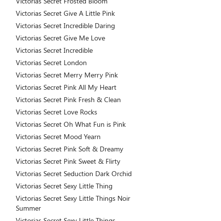
Victorias Secret Frosted Bloom
Victorias Secret Give A Little Pink
Victorias Secret Incredible Daring
Victorias Secret Give Me Love
Victorias Secret Incredible
Victorias Secret London
Victorias Secret Merry Merry Pink
Victorias Secret Pink All My Heart
Victorias Secret Pink Fresh & Clean
Victorias Secret Love Rocks
Victorias Secret Oh What Fun is Pink
Victorias Secret Mood Yearn
Victorias Secret Pink Soft & Dreamy
Victorias Secret Pink Sweet & Flirty
Victorias Secret Seduction Dark Orchid
Victorias Secret Sexy Little Thing
Victorias Secret Sexy Little Things Noir
Summer
Victorias Secret Sexy Little Things