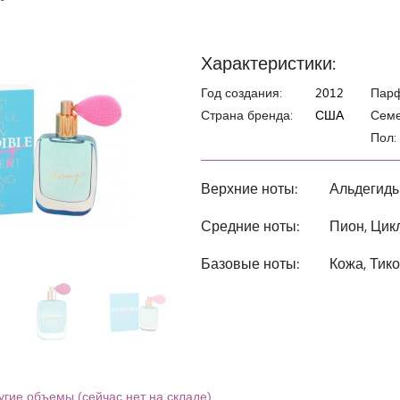
Характеристики:
Год создания:
2012
Пар
Страна бренда:
США
Семе
Пол:
Верхние ноты:
Альдегид
Средние ноты:
Пион, Цик
Базовые ноты:
Кожа, Тик
угие объемы (сейчас нет на складе)