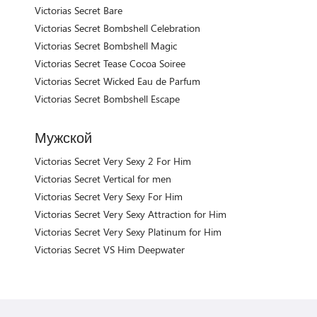
Victorias Secret Bare
Victorias Secret Bombshell Celebration
Victorias Secret Bombshell Magic
Victorias Secret Tease Cocoa Soiree
Victorias Secret Wicked Eau de Parfum
Victorias Secret Bombshell Escape
Мужской
Victorias Secret Very Sexy 2 For Him
Victorias Secret Vertical for men
Victorias Secret Very Sexy For Him
Victorias Secret Very Sexy Attraction for Him
Victorias Secret Very Sexy Platinum for Him
Victorias Secret VS Him Deepwater