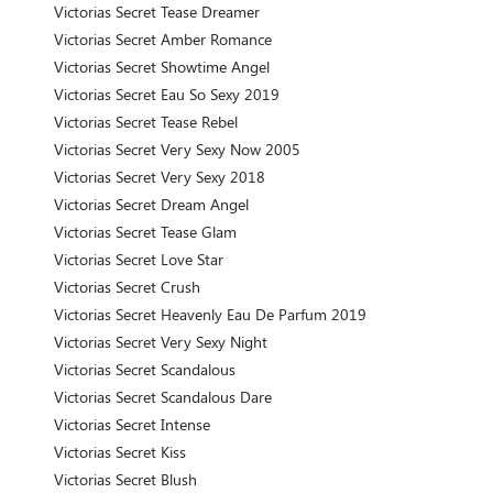
Victorias Secret Tease Dreamer
Victorias Secret Amber Romance
Victorias Secret Showtime Angel
Victorias Secret Eau So Sexy 2019
Victorias Secret Tease Rebel
Victorias Secret Very Sexy Now 2005
Victorias Secret Very Sexy 2018
Victorias Secret Dream Angel
Victorias Secret Tease Glam
Victorias Secret Love Star
Victorias Secret Crush
Victorias Secret Heavenly Eau De Parfum 2019
Victorias Secret Very Sexy Night
Victorias Secret Scandalous
Victorias Secret Scandalous Dare
Victorias Secret Intense
Victorias Secret Kiss
Victorias Secret Blush