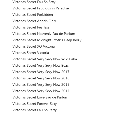
Victorias Secret Eau So Sexy
Victorias Secret Fabulous in Paradise
Victorias Secret Forbidden
Victorias Secret Angels Only
Victorias Secret Fearless
Victorias Secret Heavenly Eau de Parfum
Victorias Secret Midnight Exotics Deep Berry
Victorias Secret XO Victoria
Victorias Secret Victoria
Victorias Secret Very Sexy Now Wild Palm
Victorias Secret Very Sexy Now Beach
Victorias Secret Very Sexy Now 2017
Victorias Secret Very Sexy Now 2016
Victorias Secret Very Sexy Now 2015
Victorias Secret Very Sexy Now 2014
Victorias Secret Love Eau de Parfum
Victorias Secret Forever Sexy
Victorias Secret Eau So Party