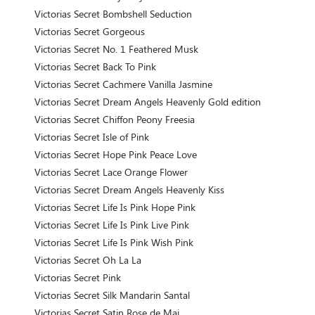
Victorias Secret Bombshell Seduction
Victorias Secret Gorgeous
Victorias Secret No. 1 Feathered Musk
Victorias Secret Back To Pink
Victorias Secret Cachmere Vanilla Jasmine
Victorias Secret Dream Angels Heavenly Gold edition
Victorias Secret Chiffon Peony Freesia
Victorias Secret Isle of Pink
Victorias Secret Hope Pink Peace Love
Victorias Secret Lace Orange Flower
Victorias Secret Dream Angels Heavenly Kiss
Victorias Secret Life Is Pink Hope Pink
Victorias Secret Life Is Pink Live Pink
Victorias Secret Life Is Pink Wish Pink
Victorias Secret Oh La La
Victorias Secret Pink
Victorias Secret Silk Mandarin Santal
Victorias Secret Satin Rose de Mai