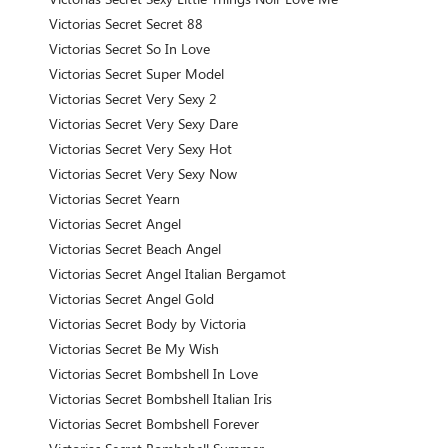
Victorias Secret Secret 88
Victorias Secret So In Love
Victorias Secret Super Model
Victorias Secret Very Sexy 2
Victorias Secret Very Sexy Dare
Victorias Secret Very Sexy Hot
Victorias Secret Very Sexy Now
Victorias Secret Yearn
Victorias Secret Angel
Victorias Secret Beach Angel
Victorias Secret Angel Italian Bergamot
Victorias Secret Angel Gold
Victorias Secret Body by Victoria
Victorias Secret Be My Wish
Victorias Secret Bombshell In Love
Victorias Secret Bombshell Italian Iris
Victorias Secret Bombshell Forever