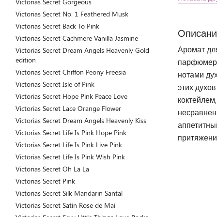
Victorias Secret Gorgeous
Victorias Secret No. 1 Feathered Musk
Victorias Secret Back To Pink
Описани
Victorias Secret Cachmere Vanilla Jasmine
Аромат для
Victorias Secret Dream Angels Heavenly Gold
edition
парфюмерны
Victorias Secret Chiffon Peony Freesia
нотами ду
Victorias Secret Isle of Pink
этих духов
Victorias Secret Hope Pink Peace Love
коктейлем
Victorias Secret Lace Orange Flower
несравненн
Victorias Secret Dream Angels Heavenly Kiss
аппетитный
Victorias Secret Life Is Pink Hope Pink
притяжени
Victorias Secret Life Is Pink Live Pink
Victorias Secret Life Is Pink Wish Pink
Victorias Secret Oh La La
Victorias Secret Pink
Victorias Secret Silk Mandarin Santal
Victorias Secret Satin Rose de Mai