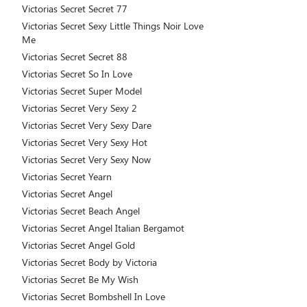
Victorias Secret Secret 77
Victorias Secret Sexy Little Things Noir Love
Me
Victorias Secret Secret 88
Victorias Secret So In Love
Victorias Secret Super Model
Victorias Secret Very Sexy 2
Victorias Secret Very Sexy Dare
Victorias Secret Very Sexy Hot
Victorias Secret Very Sexy Now
Victorias Secret Yearn
Victorias Secret Angel
Victorias Secret Beach Angel
Victorias Secret Angel Italian Bergamot
Victorias Secret Angel Gold
Victorias Secret Body by Victoria
Victorias Secret Be My Wish
Victorias Secret Bombshell In Love