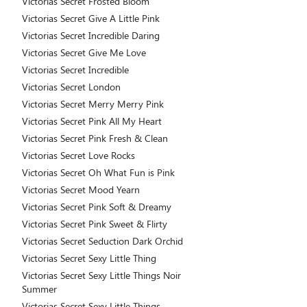
Victorias Secret Frosted Bloom
Victorias Secret Give A Little Pink
Victorias Secret Incredible Daring
Victorias Secret Give Me Love
Victorias Secret Incredible
Victorias Secret London
Victorias Secret Merry Merry Pink
Victorias Secret Pink All My Heart
Victorias Secret Pink Fresh & Clean
Victorias Secret Love Rocks
Victorias Secret Oh What Fun is Pink
Victorias Secret Mood Yearn
Victorias Secret Pink Soft & Dreamy
Victorias Secret Pink Sweet & Flirty
Victorias Secret Seduction Dark Orchid
Victorias Secret Sexy Little Thing
Victorias Secret Sexy Little Things Noir
Summer
Victorias Secret Sexy Little Things