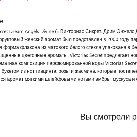
е:
Secret Dream Angels Divine (« Викториас Сикрет. Дрим Энже
фруктовый женский аромат был представлен в 2000 году па
я форма флакона из матового белого стекла упакована в б
щенные цветочные ароматы, Victorias Secret предлагает нови
оматная композиция парфюмированной воды Victorias Secre
букетом из нот гиацинта, розы и жасмина, которые постеп
ся аромат мягкими шлейфовыми нотами амбры, мускуса и 
Вы смотрели 