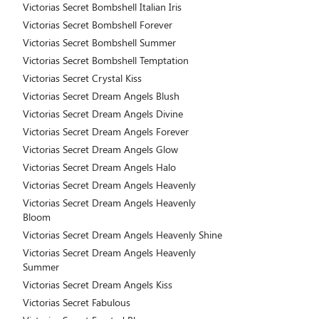
Victorias Secret Bombshell Italian Iris
Victorias Secret Bombshell Forever
Victorias Secret Bombshell Summer
Victorias Secret Bombshell Temptation
Victorias Secret Crystal Kiss
Victorias Secret Dream Angels Blush
Victorias Secret Dream Angels Divine
Victorias Secret Dream Angels Forever
Victorias Secret Dream Angels Glow
Victorias Secret Dream Angels Halo
Victorias Secret Dream Angels Heavenly
Victorias Secret Dream Angels Heavenly
Bloom
Victorias Secret Dream Angels Heavenly Shine
Victorias Secret Dream Angels Heavenly
Summer
Victorias Secret Dream Angels Kiss
Victorias Secret Fabulous