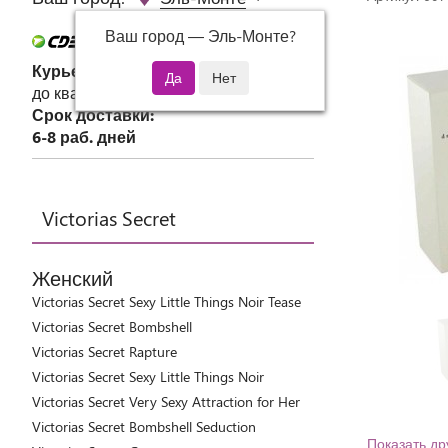
Ваш город —
Эль-Монте
?
Курьер СДЭК
до квартиры или офиса
Срок доставки:
6-8 раб. дней
Victorias Secret
Женский
Victorias Secret Sexy Little Things Noir Tease
Victorias Secret Bombshell
Victorias Secret Rapture
Victorias Secret Sexy Little Things Noir
Victorias Secret Very Sexy Attraction for Her
Victorias Secret Bombshell Seduction
Показать др