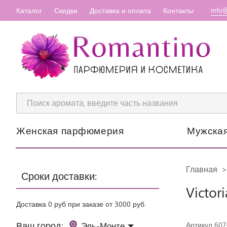
info
Каталог
Скидки
Доставка и оплата
Контакты
Женская парфюмерия
Мужска
Главная
Сроки доставки:
Victor
Доставка 0 руб при заказе от 3000 руб.
Ваш город:
Эль-Монте
Артикул 607